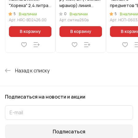
"Хорека" 2,4 литра,
мрамор) линия
предметов "
диаметром 26см
"Мраморная
(М03) в упак
5
0
5
В наличии
В наличии
В наличии
Индукционная"
Арт.
HRC-BD2426.00
Арт.
смтиш260а
Арт.
НСП-0603
В корзину
В корзину
В корзи
Назад к списку
Подписаться
на новости и акции
Подписаться