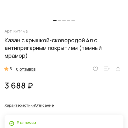
Арт.
кмт44а
Казан с крышкой-сковородой 4л с
антипригарным покрытием (темный
мрамор)
5
6 отзывов
3 688 ₽
Характеристики
Описание
В наличии