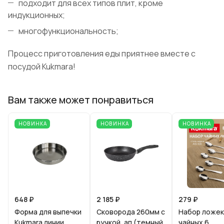
подходит для всех типов плит, кроме
индукционных;
многофункциональность;
Процесс приготовления еды приятнее вместе с
посудой Kukmara!
Вам также может понравиться
НОВИНКА
НОВИНКА
НОВИНКА
648 ₽
2 185 ₽
279 ₽
Форма для выпечки
Сковорода 260мм с
Набор ложек
Kukmara линии
ручкой, ап (темный
чайных 6