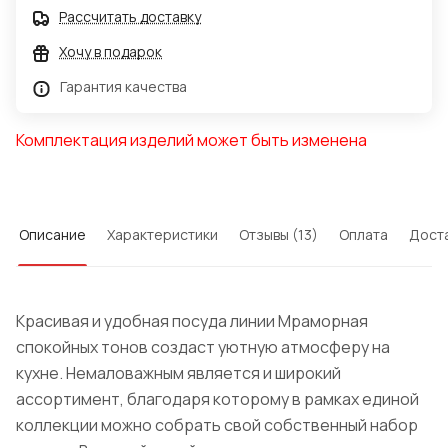
Рассчитать доставку
Хочу в подарок
Гарантия качества
Комплектация изделий может быть изменена
Описание
Характеристики
Отзывы (13)
Оплата
Дост
Красивая и удобная посуда линии Мраморная
спокойных тонов создаст уютную атмосферу на
кухне. Немаловажным является и широкий
ассортимент, благодаря которому в рамках единой
коллекции можно собрать свой собственный набор