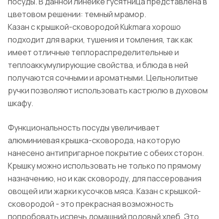
посуды. В данной линейке гусятница представлена в
цветовом решении: темный мрамор.
Казан с крышкой-сковородой Kukmara хорошо
подходит для варки, тушения и томления, так как
имеет отличные теплораспределительные и
теплоаккумулирующие свойства, и блюда в ней
получаются сочными и ароматными. Цельнолитые
ручки позволяют использовать кастрюлю в духовом
шкафу.
Функциональность посуды увеличивает
алюминиевая крышка-сковорода, на которую
нанесено антипригарное покрытие с обеих сторон.
Крышку можно использовать не только по прямому
назначению, но и как сковороду, для пассерования
овощей или жарки кусочков мяса. Казан с крышкой-
сковородой - это прекрасная возможность
попробовать испечь домашний подовый хлеб. Это