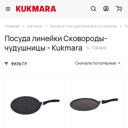
Главная
Каталог
Каталог посуды Kukmara по линиям
П
Посуда линейки Сковороды-
чудушницы - Kukmara
4 товара
Сначала популярные
ФИЛЬТР