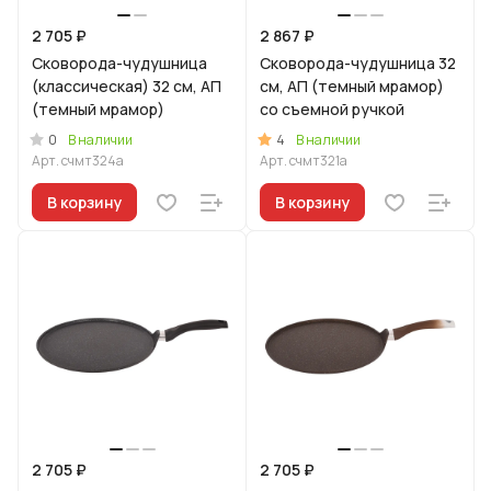
2 705 ₽
2 867 ₽
Сковорода-чудушница
Сковорода-чудушница 32
(классическая) 32 см, АП
см, АП (темный мрамор)
(темный мрамор)
со съемной ручкой
0
4
В наличии
В наличии
Арт.
счмт324а
Арт.
счмт321а
В корзину
В корзину
2 705 ₽
2 705 ₽