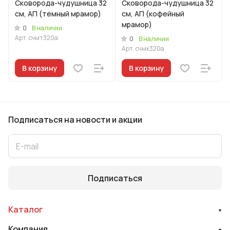
Сковорода-чудушница 32
Сковорода-чудушница 32
см, АП (темный мрамор)
см, АП (кофейный
мрамор)
0
В наличии
Арт.
счмт320а
0
В наличии
Арт.
счмк320а
В корзину
В корзину
Подписаться
на новости и акции
Подписаться
Каталог
Компания