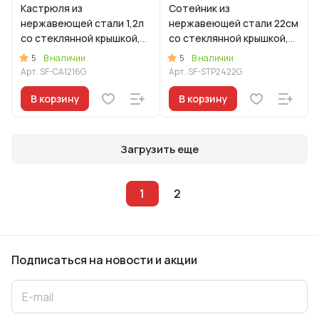
Кастрюля из
Сотейник из
нержавеющей стали 1,2л
нержавеющей стали 22см
со стеклянной крышкой,
со стеклянной крышкой,
линия "Сафия"
линия "Сафия"
5
5
В наличии
В наличии
Арт.
SF-CA1216G
Арт.
SF-STP2422G
В корзину
В корзину
Загрузить еще
1
2
Подписаться
на новости и акции