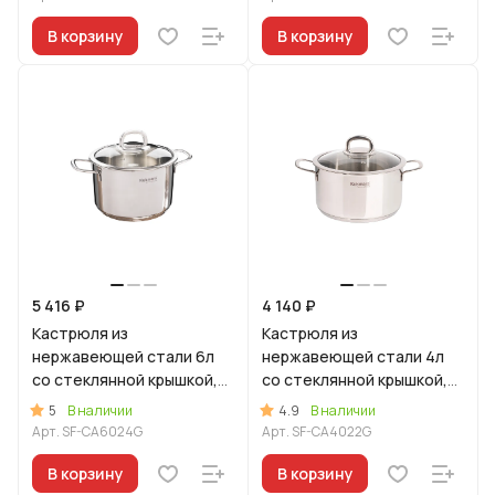
В корзину
В корзину
5 416 ₽
4 140 ₽
Кастрюля из
Кастрюля из
нержавеющей стали 6л
нержавеющей стали 4л
со стеклянной крышкой,
со стеклянной крышкой,
линия "Сафия"
линия "Сафия"
5
4.9
В наличии
В наличии
Арт.
SF-CA6024G
Арт.
SF-CA4022G
В корзину
В корзину