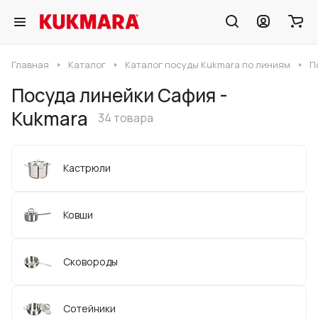
Главная
Каталог
Каталог посуды Kukmara по линиям
П
Посуда линейки Сафия -
Kukmara
34 товара
Кастрюли
Ковши
Сковороды
Сотейники