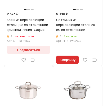
2 573 ₽
5 090 ₽
Ковш из нержавеющей
Сотейник из
стали 1,2л со стеклянной
нержавеющей стали 26
крышкой, линия "Сафия"
см со стеклянной
крышкой, линия "Сафия"
5
5
Нет в наличии
В наличии
Арт.
SF-LDL1216G
Арт.
SF-STP3926G
Подписаться
В корзину