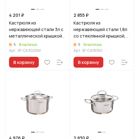
4 201 ₽
2 855 ₽
Кастрюля из
Кастрюля из
нержавеющей стали 3л с
нержавеющей стали 1,8л
металлической крышкой,
со стеклянной крышкой,
линия "Сафия"
линия "Сафия"
5
5
В наличии
В наличии
Арт.
SF-CA3020M
Арт.
SF-CA1816G
В корзину
В корзину
4 976 ₽
2 830 ₽