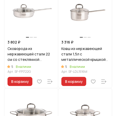
3 802 ₽
3 316 ₽
Сковорода из
Ковш из нержавеющей
нержавеющей стали 22
стали 1,5л с
см со стеклянной
металлической крышкой,
крышкой, линия "Сафия"
линия "Сафия"
5
5
В наличии
В наличии
Арт.
SF-FP1722G
Арт.
SF-LDL1516M
В корзину
В корзину