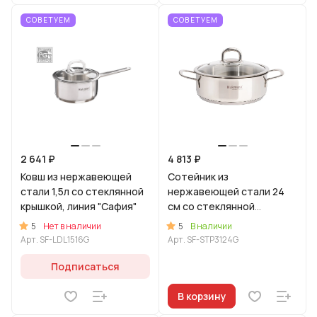
СОВЕТУЕМ
СОВЕТУЕМ
2 641 ₽
4 813 ₽
Ковш из нержавеющей
Сотейник из
стали 1,5л со стеклянной
нержавеющей стали 24
крышкой, линия "Сафия"
см со стеклянной
крышкой, линия "Сафия"
5
5
Нет в наличии
В наличии
Арт.
SF-LDL1516G
Арт.
SF-STP3124G
Подписаться
В корзину