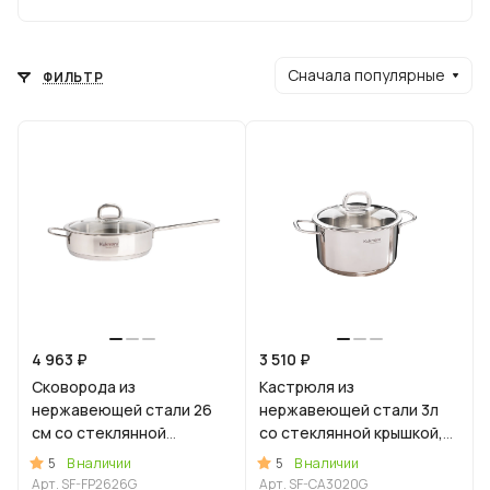
Сначала популярные
ФИЛЬТР
4 963 ₽
3 510 ₽
Сковорода из
Кастрюля из
нержавеющей стали 26
нержавеющей стали 3л
см со стеклянной
со стеклянной крышкой,
крышкой, линия "Сафия"
линия "Сафия"
5
5
В наличии
В наличии
Арт.
SF-FP2626G
Арт.
SF-CA3020G