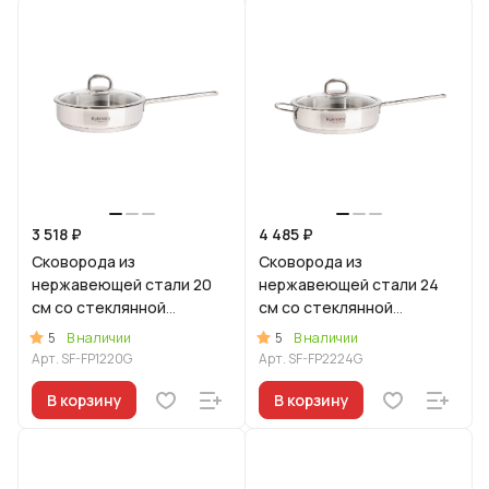
3 518 ₽
4 485 ₽
Сковорода из
Сковорода из
нержавеющей стали 20
нержавеющей стали 24
см со стеклянной
см со стеклянной
крышкой, линия "Сафия"
крышкой, линия "Сафия"
5
5
В наличии
В наличии
Арт.
SF-FP1220G
Арт.
SF-FP2224G
В корзину
В корзину