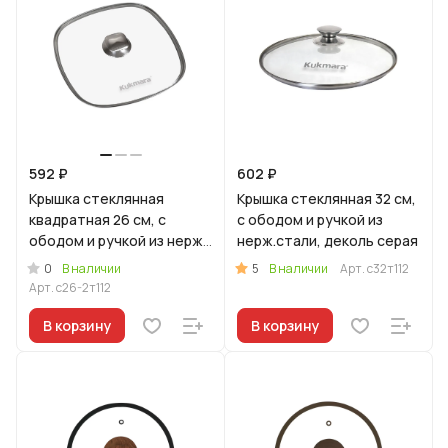
592 ₽
602 ₽
Крышка стеклянная
Крышка стеклянная 32 см,
квадратная 26 см, с
с ободом и ручкой из
ободом и ручкой из нерж.
нерж.стали, деколь серая
стали, деколь серая
0
5
В наличии
В наличии
Арт.
с32т112
Арт.
с26-2т112
В корзину
В корзину