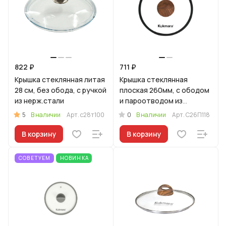
822 ₽
711 ₽
Крышка стеклянная литая
Крышка стеклянная
28 см, без обода, с ручкой
плоская 260мм, с ободом
из нерж.стали
и пароотводом из
силикона и бакелитовой
5
0
В наличии
Арт.
с28т100
В наличии
Арт.
С26П118
ручкой софт-тач цв
В корзину
В корзину
СОВЕТУЕМ
НОВИНКА