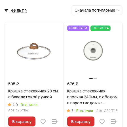
Сначала популярные
ФИЛЬТР
СОВЕТУЕМ
НОВИНКА
595 ₽
676 ₽
Крышка стеклянная 28 см
Крышка стеклянная
с бакелитовой ручкой
плоская 240мм, с ободом
и пароотводом из
4.9
В наличии
силикона и бакелитовой
Арт.
с28т114
5
В наличии
Арт.
С24П116
ручкой софт-тач цв
В корзину
В корзину