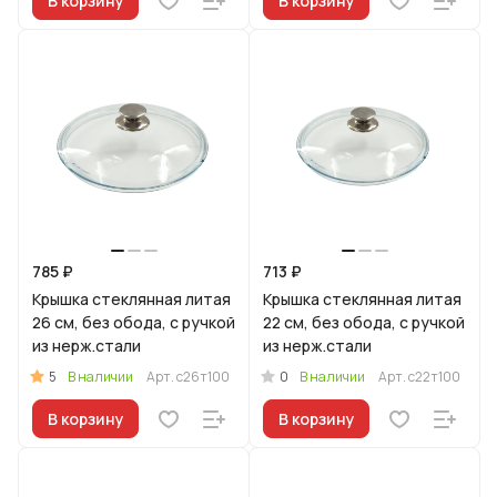
В корзину
В корзину
785 ₽
713 ₽
Крышка стеклянная литая
Крышка стеклянная литая
26 см, без обода, с ручкой
22 см, без обода, с ручкой
из нерж.стали
из нерж.стали
5
0
В наличии
Арт.
с26т100
В наличии
Арт.
с22т100
В корзину
В корзину