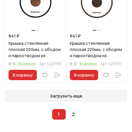
641 ₽
641 ₽
Крышка стеклянная
Крышка стеклянная
плоская 220мм, с ободом
плоская 220мм, с ободом
и пароотводом из
и пароотводом из
силикона и бакелитовой
силикона и бакелитовой
0
0
В наличии
Арт.
С22П118
В наличии
Арт.
С22П117
ручкой софт-тач цв
ручкой софт-тач цв
В корзину
В корзину
Загрузить еще
1
2