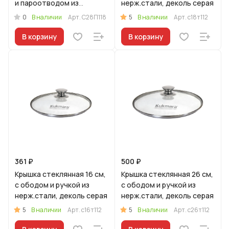
и пароотводом из
нерж.стали, деколь серая
силикона и бакелитовой
0
5
В наличии
Арт.
С28П118
В наличии
Арт.
с18т112
ручкой софт-тач цв
В корзину
В корзину
361 ₽
500 ₽
Крышка стеклянная 16 см,
Крышка стеклянная 26 см,
с ободом и ручкой из
с ободом и ручкой из
нерж.стали, деколь серая
нерж.стали, деколь серая
5
5
В наличии
Арт.
с16т112
В наличии
Арт.
с26т112