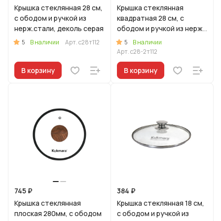
Крышка стеклянная 28 см,
Крышка стеклянная
с ободом и ручкой из
квадратная 28 см, с
нерж.стали, деколь серая
ободом и ручкой из нерж.
стали, деколь серая
5
5
В наличии
Арт.
с28т112
В наличии
Арт.
с28-2т112
В корзину
В корзину
745 ₽
384 ₽
Крышка стеклянная
Крышка стеклянная 18 см,
плоская 280мм, с ободом
с ободом и ручкой из