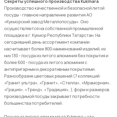
Секреты успешного производства Kukmara
Производство качественной и безопасной литой
посуды - главное направление развития АО
«Кукморский завод Металлопосуды». Оно
осуществляется на собственной промышленной
площадке в г. Кукмор Республики Татарстан. На
сегодняшний день ассортимент компании
насчитывает более 800 наименований изделий, из
них 130 - посуда из литого алюминия без покрытия и
более 600 - посуда из литого алюминия с
антипригарным и декоративным покрытиями.
Разнообразие цветовых решений (7 коллекций:
«Гранит ультра», «Гранит», «Стелла», «Мраморная»,
«Грация», «Тренд», «Традиция», ), форм и размеров
производимой посуды закрывает потребности
большинства потребителей.
Посуда из литого алюминия от Kukmara – это