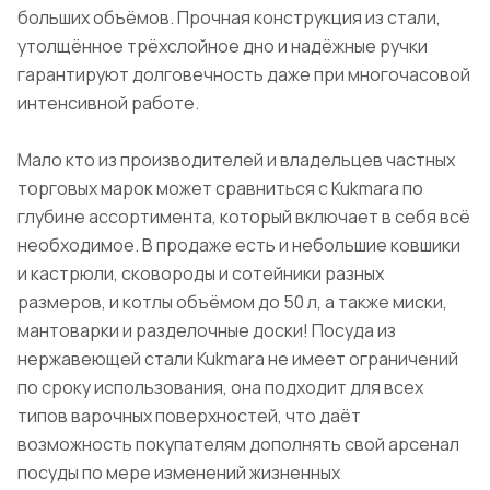
больших объёмов. Прочная конструкция из стали,
утолщённое трёхслойное дно и надёжные ручки
гарантируют долговечность даже при многочасовой
интенсивной работе.
Мало кто из производителей и владельцев частных
торговых марок может сравниться с Kukmara по
глубине ассортимента, который включает в себя всё
необходимое. В продаже есть и небольшие ковшики
и кастрюли, сковороды и сотейники разных
размеров, и котлы объёмом до 50 л, а также миски,
мантоварки и разделочные доски! Посуда из
нержавеющей стали Kukmara не имеет ограничений
по сроку использования, она подходит для всех
типов варочных поверхностей, что даёт
возможность покупателям дополнять свой арсенал
посуды по мере изменений жизненных