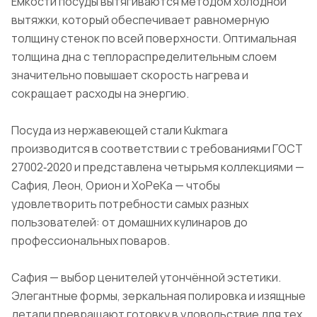
Ёмкости посуды вытягиваются методом холодной
вытяжки, который обеспечивает равномерную
толщину стенок по всей поверхности. Оптимальная
толщина дна с теплораспределительным слоем
значительно повышает скорость нагрева и
сокращает расходы на энергию.
Посуда из нержавеющей стали Kukmara
производится в соответствии с требованиями ГОСТ
27002‑2020 и представлена четырьмя коллекциями —
Сафия, Леон, Орион и ХоРеКа — чтобы
удовлетворить потребности самых разных
пользователей: от домашних кулинаров до
профессиональных поваров.
Сафия — выбор ценителей утончённой эстетики.
Элегантные формы, зеркальная полировка и изящные
детали превращают готовку в удовольствие для тех,