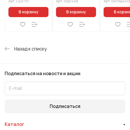
Арт.
С22П117
Арт.
сср240а
Арт.
смтиш240
бакелитовой
ручкой софт-тач
В корзину
В корзину
В корзи
цв
Назад к списку
Подписаться
на новости и акции
Подписаться
Каталог