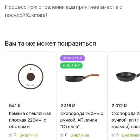
Процесс приготовления еды приятнее вместе с
посудой Kukmara!
Вам также может понравиться
СОВЕТУЕМ
НОВИНКА
641 ₽
2 318 ₽
2 012 ₽
Крышка стеклянная
Сковорода 240мм с
Сковорода 2
плоская 220мм, с
ручкой, АП линия
ручкой, ап (
ободом и
"Стелла"
мрамор) лин
пароотводом из
(ристретто)
"Мраморная
0
0
0
В наличии
В наличии
В наличи
силикона и
Индукционна