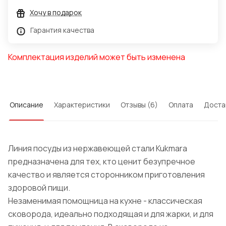
Хочу в подарок
Гарантия качества
Комплектация изделий может быть изменена
Описание
Характеристики
Отзывы (6)
Оплата
Доста
Линия посуды из нержавеющей стали Kukmara
предназначена для тех, кто ценит безупречное
качество и является сторонником приготовления
здоровой пищи.
Незаменимая помощница на кухне - классическая
сковорода, идеально подходящая и для жарки, и для