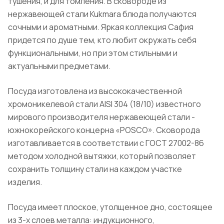
тушения, и для томления. В сковороде из
нержавеющей стали Kukmara блюда получаются
сочными и ароматными. Яркая коллекция Сафия
придется по душе тем, кто любит окружать себя
функциональными, но при этом стильными и
актуальными предметами.
Посуда изготовлена из высококачественной
хромоникелевой стали AISI 304 (18/10) известного
мирового производителя нержавеющей стали -
южнокорейского концерна «POSCO». Сковорода
изготавливается в соответствии с ГОСТ 27002-86
методом холодной вытяжки, который позволяет
сохранить толщину стали на каждом участке
изделия.
Посуда имеет плоское, утолщенное дно, состоящее
из 3-х слоев металла: индукционного,