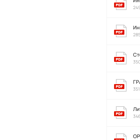
Ин
249
Ин
285
Ст
350
ГР
351
Ли
346
О