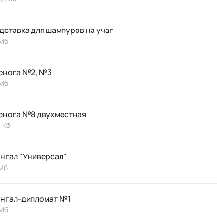
дставка для шампуров на учаг
 Мб
енога №2, №3
 Мб
енога №8 двухместная
1 Кб
нгал "Универсал"
 Мб
нгал-дипломат №1
 Мб