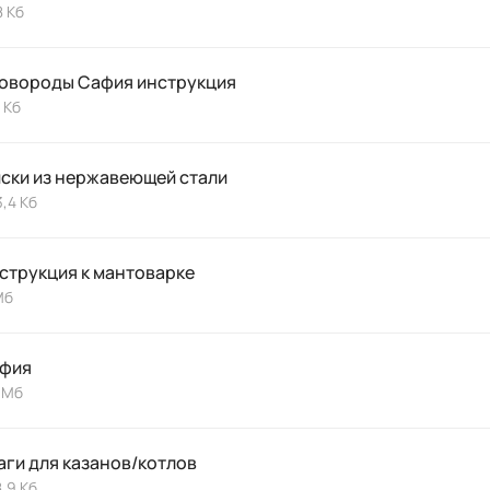
 Кб
овороды Сафия инструкция
 Кб
ски из нержавеющей стали
,4 Кб
струкция к мантоварке
 Мб
фия
 Мб
аги для казанов/котлов
,9 Кб