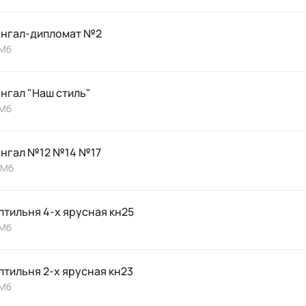
нгал-дипломат №2
 Мб
нгал "Наш стиль"
 Мб
нгал №12 №14 №17
 Мб
птильня 4-х ярусная кн25
 Мб
птильня 2-х ярусная кн23
 Мб