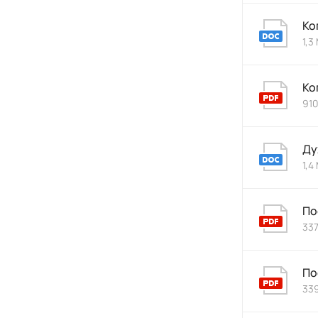
Ко
1,3
Ко
910
Ду
1,4
По
337
По
339