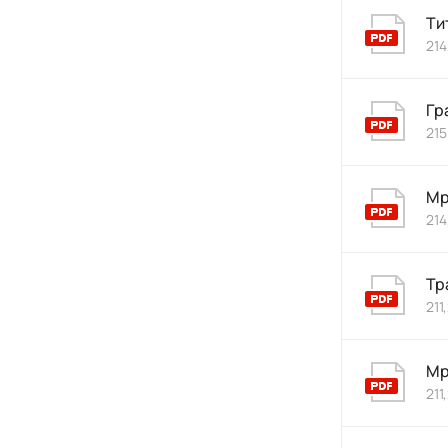
Ти
214
Гр
215
Мр
214
Тр
211
Мр
211