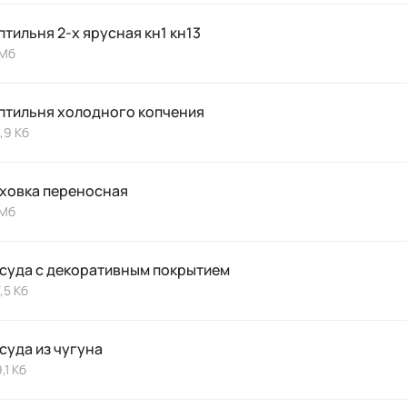
птильня 2-х ярусная кн1 кн13
 Мб
птильня холодного копчения
,9 Кб
ховка переносная
 Мб
суда с декоративным покрытием
,5 Кб
суда из чугуна
,1 Кб