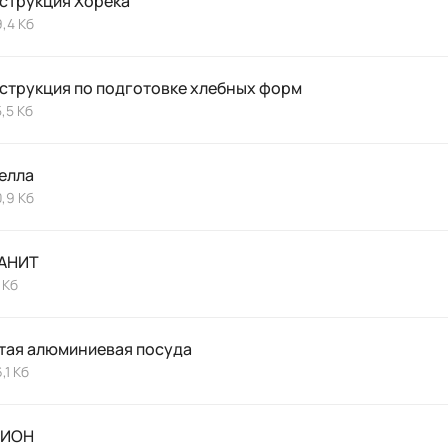
струкция Хорека
,4 Кб
струкция по подготовке хлебных форм
,5 Кб
елла
,9 Кб
АНИТ
 Кб
тая алюминиевая посуда
,1 Кб
РИОН