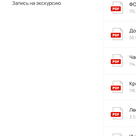
Запись на экскурсию
ФО
115,
До
56 
Ча
114
Кр
118
Ле
3,5