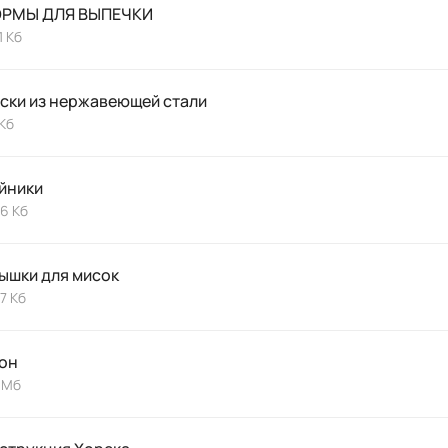
РМЫ ДЛЯ ВЫПЕЧКИ
1 Кб
ски из нержавеющей стали
Кб
йники
,6 Кб
ышки для мисок
,7 Кб
он
 Мб