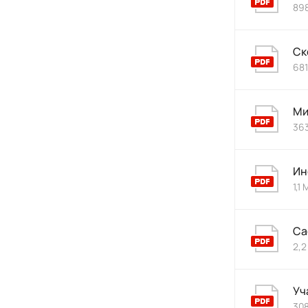
898
Ск
681
Ми
363
Ин
1,1
Са
2,2
Уч
308