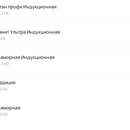
тан профи Индукционная
,3 Кб
анит Ультра Индукционная
 Кб
аморная Индукционная
,3 Кб
адиция
,2 Кб
аморная
,2 Кб