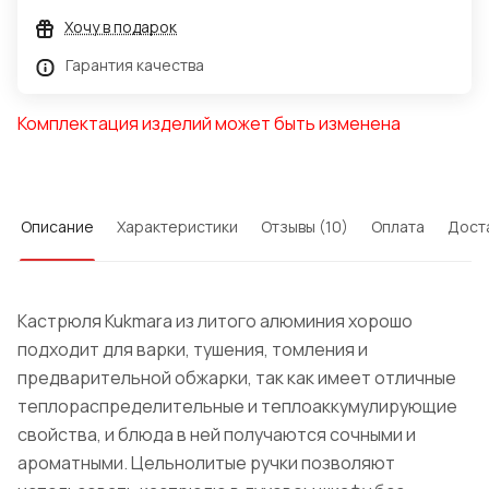
Хочу в подарок
Гарантия качества
Комплектация изделий может быть изменена
Описание
Характеристики
Отзывы (10)
Оплата
Дост
Кастрюля Kukmara из литого алюминия хорошо
подходит для варки, тушения, томления и
предварительной обжарки, так как имеет отличные
теплораспределительные и теплоаккумулирующие
свойства, и блюда в ней получаются сочными и
ароматными. Цельнолитые ручки позволяют