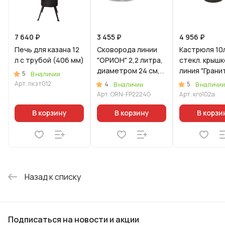
7 640 ₽
3 455 ₽
4 956 ₽
Печь для казана 12
Сковорода линии
Кастрюля 10
л с трубой (406 мм)
"ОРИОН" 2,2 литра,
стекл. крышк
диаметром 24 см,
линия "Грани
5
В наличии
со стеклянной
ультра"
Арт.
пкзт012
4
5
В наличии
В наличии
крышкой
(Оригинальн
Арт.
ORN-FP2224G
Арт.
кго102а
В корзину
В корзину
В корзи
Назад к списку
Подписаться
на новости и акции