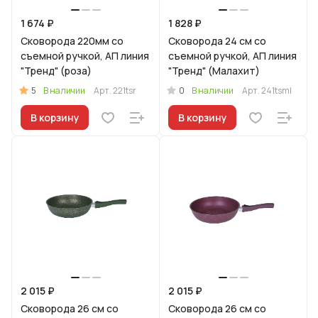
1 674 ₽
1 828 ₽
Сковорода 220мм со
Сковорода 24 см со
съемной ручкой, АП линия
съемной ручкой, АП линия
"Тренд" (роза)
"Тренд" (Малахит)
5
0
В наличии
Арт.
221tsr
В наличии
Арт.
241tsml
В корзину
В корзину
2 015 ₽
2 015 ₽
Сковорода 26 см со
Сковорода 26 см со