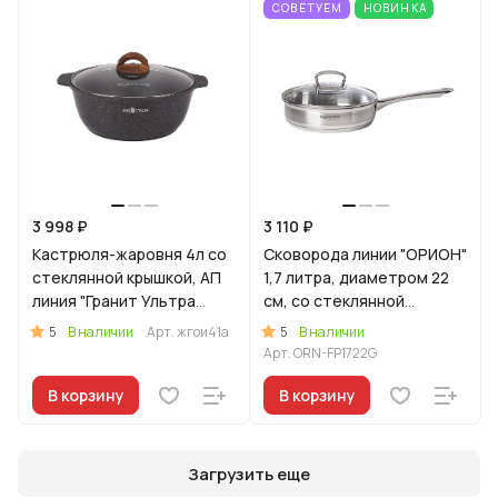
СОВЕТУЕМ
НОВИНКА
3 998 ₽
3 110 ₽
Кастрюля-жаровня 4л со
Сковорода линии "ОРИОН"
стеклянной крышкой, АП
1,7 литра, диаметром 22
линия "Гранит Ультра
см, со стеклянной
Индукционная"
крышкой
5
5
В наличии
Арт.
жгои41а
В наличии
(оригинальный)
Арт.
ORN-FP1722G
В корзину
В корзину
Загрузить еще