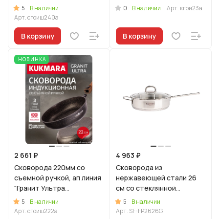
(оригинальный)
(оригинальный)
5
0
В наличии
В наличии
Арт.
кгои23а
Арт.
сгоиш240а
В корзину
В корзину
НОВИНКА
2 661 ₽
4 963 ₽
Сковорода 220мм со
Сковорода из
съемной ручкой, ап линия
нержавеющей стали 26
"Гранит Ультра
см со стеклянной
Индукционная"
крышкой, линия "Сафия"
5
5
В наличии
В наличии
(оригинальный)
Арт.
сгоиш222а
Арт.
SF-FP2626G