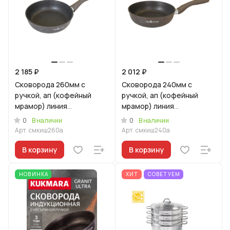
2 185 ₽
2 012 ₽
Сковорода 260мм с
Сковорода 240мм с
ручкой, ап (кофейный
ручкой, ап (кофейный
мрамор) линия
мрамор) линия
"Мраморная
"Мраморная
0
0
В наличии
В наличии
индукционная"
индукционная"
Арт.
смкиш260а
Арт.
смкиш240а
В корзину
В корзину
НОВИНКА
ХИТ
СОВЕТУЕМ