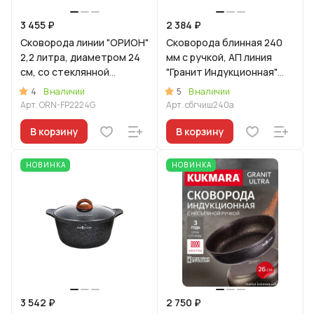
3 455 ₽
2 384 ₽
Сковорода линии "ОРИОН"
Сковорода блинная 240
2,2 литра, диаметром 24
мм с ручкой, АП линия
см, со стеклянной
"Гранит Индукционная"
крышкой
(черный)
4
5
В наличии
В наличии
Арт.
ORN-FP2224G
Арт.
сбгчиш240а
В корзину
В корзину
НОВИНКА
НОВИНКА
3 542 ₽
2 750 ₽