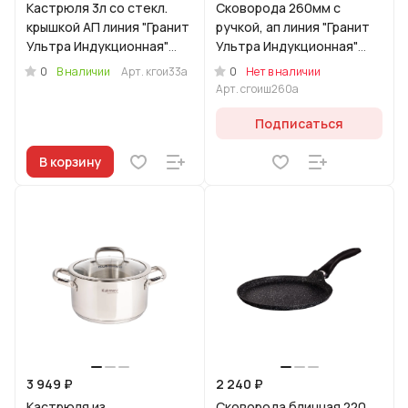
Кастрюля 3л со стекл.
Сковорода 260мм с
крышкой АП линия "Гранит
ручкой, ап линия "Гранит
Ультра Индукционная"
Ультра Индукционная"
(оригинальный)
(оригинальный)
0
0
В наличии
Арт.
кгои33а
Нет в наличии
Арт.
сгоиш260а
Подписаться
В корзину
3 949 ₽
2 240 ₽
Кастрюля из
Сковорода блинная 220