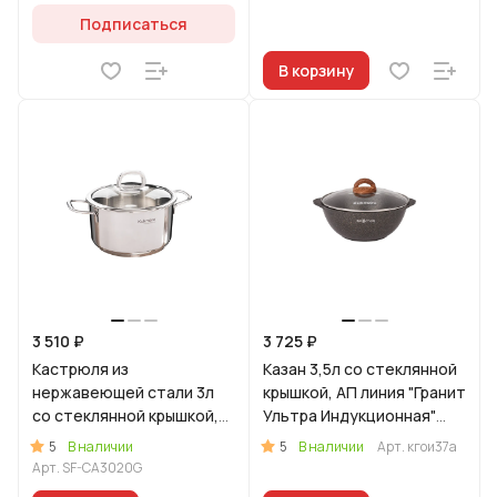
Подписаться
В корзину
3 510 ₽
3 725 ₽
Кастрюля из
Казан 3,5л со стеклянной
нержавеющей стали 3л
крышкой, АП линия "Гранит
со стеклянной крышкой,
Ультра Индукционная"
линия "Сафия"
(оригинальный)
5
5
В наличии
В наличии
Арт.
кгои37а
Арт.
SF-CA3020G