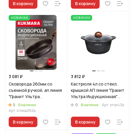
В корзину
В корзину
НОВИНКА
НОВИНКА
3 081 ₽
3 812 ₽
Сковорода 260мм со
Кастрюля 4л со стекл.
съемной ручкой, ап линия
крышкой АП линия "Гранит
"Гранит Ультра
Ультра Индукционная"
Индукционная"
(оригинальный)
5
0
В наличии
В наличии
Арт.
кгои43а
(оригинальный)
Арт.
сгоиш262а
В корзину
В корзину