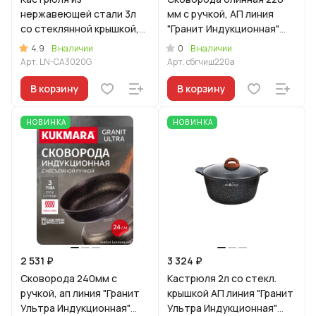
нержавеющей стали 3л
мм с ручкой, АП линия
со стеклянной крышкой,
"Гранит Индукционная"
линия "Леон"
(черный)
4.9
0
В наличии
В наличии
Арт.
LN-CA3020G
Арт.
сбгчиш220а
В корзину
В корзину
НОВИНКА
НОВИНКА
2 531 ₽
3 324 ₽
Сковорода 240мм с
Кастрюля 2л со стекл.
ручкой, ап линия "Гранит
крышкой АП линия "Гранит
Ультра Индукционная"
Ультра Индукционная"