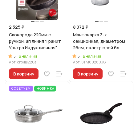
2 325 ₽
8 072 ₽
Сковорода 220мм с
Мантоварка 3-х
ручкой, ап линия "Гранит
секционная, диаметром
Ультра Индукционная"
26см, с кастрюлей 6л
(оригинальный)
5
5
В наличии
В наличии
Арт.
сгоиш220а
Арт.
STM602603G
В корзину
В корзину
СОВЕТУЕМ
НОВИНКА