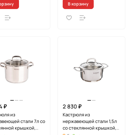
орзину
В корзину
4 ₽
2 830 ₽
рюля из
Кастрюля из
авеющей стали 7л со
нержавеющей стали 1,5л
лянной крышкой,
со стеклянной крышкой,
 "Леон"
линия "Сафия"