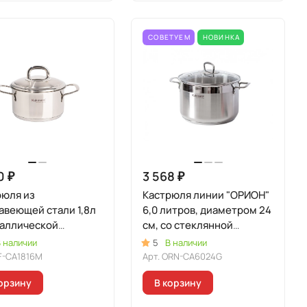
СОВЕТУЕМ
НОВИНКА
0 ₽
3 568 ₽
рюля из
Кастрюля линии "ОРИОН"
авеющей стали 1,8л
6,0 литров, диаметром 24
таллической
см, со стеклянной
ой, линия "Сафия"
крышкой
 наличии
5
В наличии
F-CA1816M
Арт.
ORN-CA6024G
орзину
В корзину