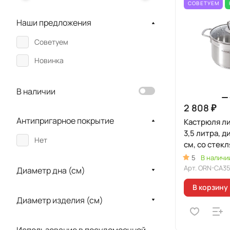
СОВЕТУЕМ
Наши предложения
Советуем
Новинка
В наличии
2 808 ₽
Антипригарное покрытие
Кастрюля л
3,5 литра, 
Нет
см, со стек
крышкой
5
В наличи
Арт.
ORN-CA3
Диаметр дна (см)
В корзину
Диаметр изделия (см)
Использование в посудомоечной