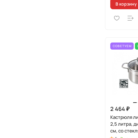
В корзину
СОВЕТУЕМ
2 464 ₽
Кастрюля л
2,5 литра, 
см, со стек
крышкой