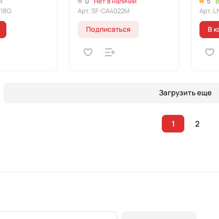
и
0
Нет в наличии
5
В
18G
Арт.
SF-CA4022M
Арт.
L
Подписаться
В к
Загрузить еще
1
2