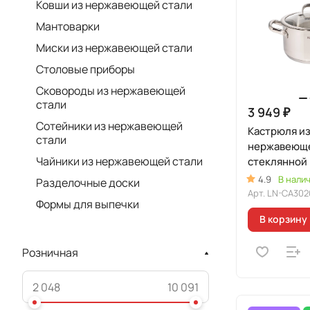
Ковши из нержавеющей стали
Мантоварки
Миски из нержавеющей стали
Cтоловые приборы
Сковороды из нержавеющей
стали
3 949 ₽
Сотейники из нержавеющей
Кастрюля и
стали
нержавеюще
Чайники из нержавеющей стали
стеклянной
линия "Леон
4.9
В нали
Разделочные доски
Арт.
LN-CA302
Формы для выпечки
В корзину
Розничная