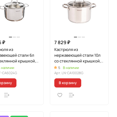
6 ₽
7 829 ₽
рюля из
Кастрюля из
авеющей стали 6л
нержавеющей стали 10л
еклянной крышкой,
со стеклянной крышкой,
я "Сафия"
линия "Леон"
 наличии
5
В наличии
F-CA6024G
Арт.
LN-CA10028G
орзину
В корзину