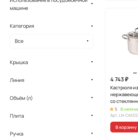
машине
Категория
Все
Крышка
4 743 ₽
Линия
Кастрюля и
нержавеюще
Объём (л)
со стеклянн
линия "Леон
5
В наличи
Плита
Арт.
LN-CA502
В корзину
Ручка