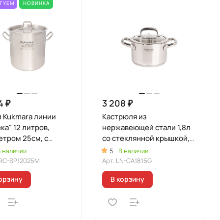
ТУЕМ
НОВИНКА
4 ₽
3 208 ₽
л Kukmara линии
Кастрюля из
ка" 12 литров,
нержавеющей стали 1,8л
етром 25см, с
со стеклянной крышкой,
ллической крышкой
линия "Леон"
 наличии
5
В наличии
RC-SP12025M
Арт.
LN-CA1816G
орзину
В корзину