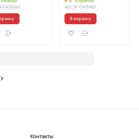
 наличии
5
В наличии
N-CA7024G
Арт.
SF-CA1516G
орзину
В корзину
Контакты