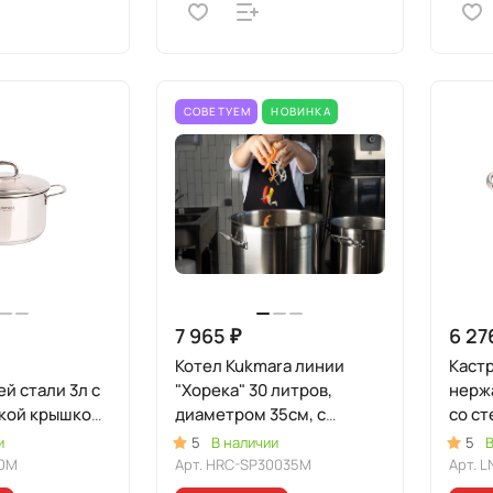
СОВЕТУЕМ
НОВИНКА
7 965 ₽
6 27
з
Котел Kukmara линии
Каст
й стали 3л с
"Хорека" 30 литров,
нерж
кой крышкой,
диаметром 35см, с
со ст
я"
металлической крышкой
линия
и
5
В наличии
5
В
20M
Арт.
HRC-SP30035M
Арт.
L