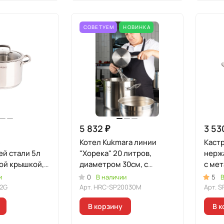
СОВЕТУЕМ
НОВИНКА
5 832 ₽
3 53
з
Котел Kukmara линии
Каст
й стали 5л
"Хорека" 20 литров,
нерж
ой крышкой,
диаметром 30см, с
с ме
"
металлической крышкой
крышк
и
0
В наличии
5
В
2G
Арт.
HRC-SP20030M
Арт.
S
В корзину
В к