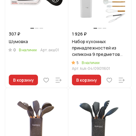
307 ₽
1 926 ₽
Шумовка
Набор кухонных
принадлежностей из
0
В наличии
Арт.
акш01
силикона 9 предметов
"Белый"
5
В наличии
Арт.
kuk-04/09011601
В корзину
В корзину