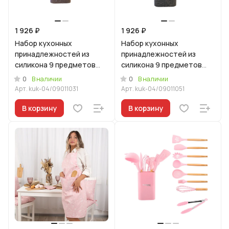
1 926 ₽
1 926 ₽
Набор кухонных
Набор кухонных
принадлежностей из
принадлежностей из
силикона 9 предметов
силикона 9 предметов
Кофейный мрамор
Гранит оригинальный
0
0
В наличии
В наличии
Арт.
kuk-04/09011031
Арт.
kuk-04/09011051
В корзину
В корзину