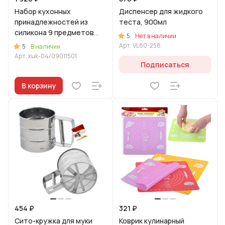
Набор кухонных
Диспенсер для жидкого
принадлежностей из
теста, 900мл
силикона 9 предметов
5
Нет в наличии
Зеленый
Арт.
VL80-258
5
В наличии
Арт.
kuk-04/09011501
Подписаться
В корзину
454 ₽
321 ₽
Сито-кружка для муки
Коврик кулинарный