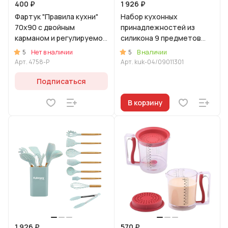
400 ₽
1 926 ₽
Фартук "Правила кухни"
Набор кухонных
70х90 с двойным
принадлежностей из
карманом и регулируемой
силикона 9 предметов
бретелью (Соцветие)
"Розовый"
5
5
Нет в наличии
В наличии
Арт.
4758-Р
Арт.
kuk-04/09011301
Подписаться
В корзину
1 926 ₽
570 ₽