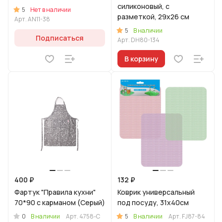
силиконовый, с
5
Нет в наличии
разметкой, 29х26 см
Арт.
AN11-38
5
В наличии
Подписаться
Арт.
DH80-134
В корзину
400 ₽
132 ₽
Фартук "Правила кухни"
Коврик универсальный
70*90 с карманом (Серый)
под посуду, 31х40см
0
5
В наличии
Арт.
4758-С
В наличии
Арт.
FJ87-84