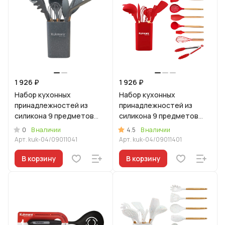
1 926 ₽
1 926 ₽
Набор кухонных
Набор кухонных
принадлежностей из
принадлежностей из
силикона 9 предметов
силикона 9 предметов
Светлый мрамор
Красный
0
4.5
В наличии
В наличии
Арт.
kuk-04/09011041
Арт.
kuk-04/09011401
В корзину
В корзину