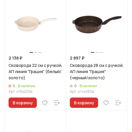
2 138 ₽
2 897 ₽
Сковорода 22 см с ручкой,
Сковорода 28 см с ручкой,
АП линия "Грация" (белый/
АП линия "Грация"
золото)
(черный/золото)
5
0
В наличии
В наличии
Арт.
сгбз220а
Арт.
сгчз280а
В корзину
В корзину