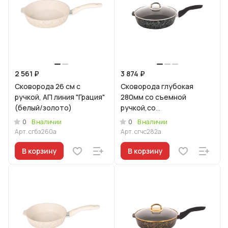
2 561 ₽
3 874 ₽
Сковорода 26 см с
Сковорода глубокая
ручкой, АП линия "Грация"
280мм со съемной
(белый/золото)
ручкой,со
стекл.крышкой,АП линия
0
0
В наличии
В наличии
"Грация" (черный/
Арт.
сгбз260а
Арт.
сгчс282а
серебро)
В корзину
В корзину