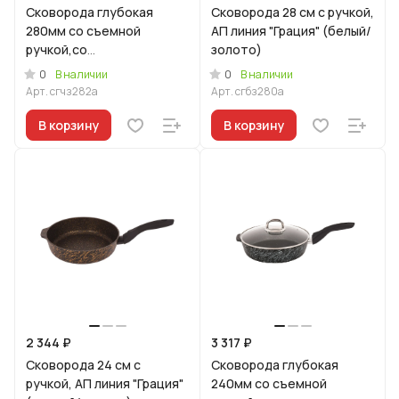
Сковорода глубокая
Сковорода 28 см с ручкой,
280мм со съемной
АП линия "Грация" (белый/
ручкой,со
золото)
стекл.крышкой,АП линия
0
0
В наличии
В наличии
"Грация" (черный/золото)
Арт.
сгчз282а
Арт.
сгбз280а
В корзину
В корзину
2 344 ₽
3 317 ₽
Сковорода 24 см с
Сковорода глубокая
ручкой, АП линия "Грация"
240мм со съемной