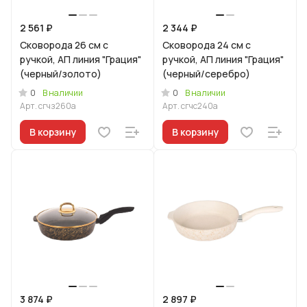
2 561 ₽
2 344 ₽
Сковорода 26 см с
Сковорода 24 см с
ручкой, АП линия "Грация"
ручкой, АП линия "Грация"
(черный/золото)
(черный/серебро)
0
0
В наличии
В наличии
Арт.
сгчз260а
Арт.
сгчс240а
В корзину
В корзину
3 874 ₽
2 897 ₽