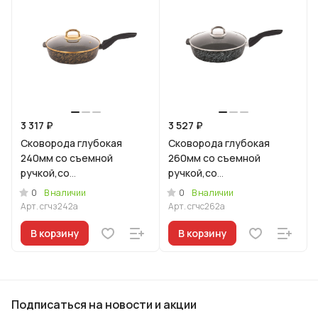
3 317 ₽
3 527 ₽
Сковорода глубокая
Сковорода глубокая
240мм со съемной
260мм со съемной
ручкой,со
ручкой,со
стекл.крышкой,АП линия
стекл.крышкой,АП линия
0
0
В наличии
В наличии
"Грация" (черный/золото)
"Грация" (черный/
Арт.
сгчз242а
Арт.
сгчс262а
серебро)
В корзину
В корзину
Подписаться
на новости и акции