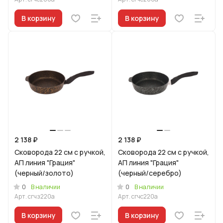
В корзину
В корзину
2 138 ₽
2 138 ₽
Сковорода 22 см с ручкой,
Сковорода 22 см с ручкой,
АП линия "Грация"
АП линия "Грация"
(черный/золото)
(черный/серебро)
0
0
В наличии
В наличии
Арт.
сгчз220а
Арт.
сгчс220а
В корзину
В корзину