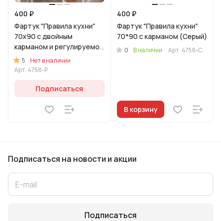
400 ₽
400 ₽
Фартук "Правила кухни"
Фартук "Правила кухни"
70х90 с двойным
70*90 с карманом (Серый)
карманом и регулируемой
0
В наличии
Арт.
4758-С
бретелью (Соцветие)
5
Нет в наличии
Арт.
4758-Р
Подписаться
В корзину
Подписаться
на новости и акции
Подписаться