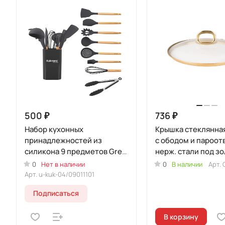
500 ₽
736 ₽
Набор кухонных
Крышка стеклянна
принадлежностей из
с ободом и пароот
силикона 9 предметов Grey
нерж. стали под зо
(Уцененный товар)
ручкой-кнопкой
0
Нет в наличии
0
В наличии
Арт.
Арт.
u-kuk-04/09011101
Подписаться
В корзину