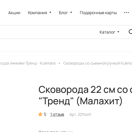
Акции
Компания
Блог
Подарочные карты
Каталог
суда линейки Тренд - Kukmara
Сковороды со съемной ручкой Kukma
Сковорода 22 см со 
"Тренд" (Малахит)
5
1 отзыв
Арт.
221tsml