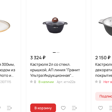
3 324 ₽
2 150 ₽
я 300мм,
Кастрюля 2л со стекл.
Кастрюля
водом из
крышкой, АП линия "Гранит
декорат
лото и
Ультра Индукционная"
покрытие
(Синий)
стеклян
С30Т115
0
В наличии
Арт.
кгги22а
0
Нет в
Подпис
В корзину