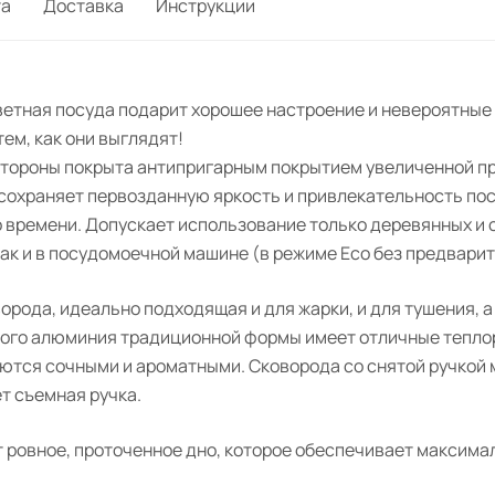
та
Доставка
Инструкции
ветная посуда подарит хорошее настроение и невероятные
тем, как они выглядят!
 стороны покрыта антипригарным покрытием увеличенной п
 сохраняет первозданную яркость и привлекательность по
о времени. Допускает использование только деревянных и
 так и в посудомоечной машине (в режиме Eco без предвари
рода, идеально подходящая и для жарки, и для тушения, а
итого алюминия традиционной формы имеет отличные тепл
ются сочными и ароматными. Сковорода со снятой ручкой 
т съемная ручка.
ровное, проточенное дно, которое обеспечивает максимал