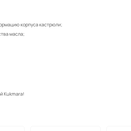
формацию корпуса кастрюли;
тва масла;
й Kukmara!