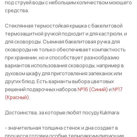
под струей воды с небольшим количеством моющего
средства.
Стеклянная термостойкая крышка с бакелитовой
термозащитной
ручкой подходит и для кастрюли, и
для сковороды. Съемная бакелитовая ручка для
сковороды не только обеспечивает компактность
при хранении, но и способствует разнообразию
вариантов использования сковороды, например в
духовом шкафу для приготовления запеканок или
других блюд. Есть варианты выбора цветовых
решений подарочных наборов
№16 (
Синий
)
и
№17
(
Красный
)
.
Достоинства, за которые любят посуду
Kukmara
:
- значительная толщина стенок и дна создает в
процессе готовки особые термоаккумулирующие