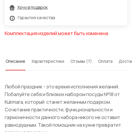
Хочу в подарок
Гарантия качества
Комплектация изделий может быть изменена
Описание
Характеристики
Отзывы (7)
Оплата
Доста
Любой праздник - это время исполнения желаний.
Побалуйте себя и близких набором посуды №18 от
Kukmara
, который
станет желанным подарком.
Сочетание практичности, функциональности и
гармоничности данного набора никого не оставит
равнодушным. Такой помощник на кухне превратит