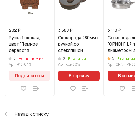
202 ₽
3 588 ₽
3 110 ₽
Ручка боковая,
Сковорода 280мм с
Сковорода л
цвет "Темное
ручкой,со
"ОРИОН" 1,7 
дерево" в
стеклянной
диаметром 2
комплекте с
крышкой, АП линия
со стеклянн
0
0
5
Нет в наличии
В наличии
В наличии
винтом
"Стелла"(мокко)
крышкой
Арт.
R13-04ST
Арт.
ссм281а
Арт.
ORN-FP172
Подписаться
В корзину
В корзи
Назад к списку