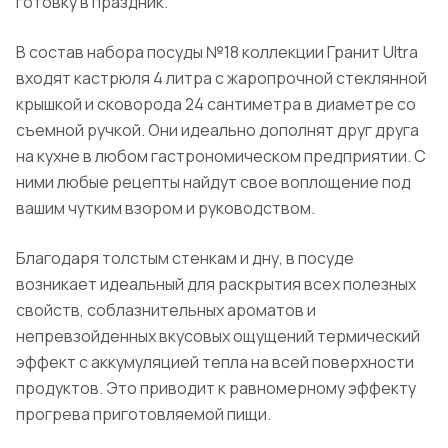
готовку в праздник.
В состав набора посуды №18 коллекции
Гранит
U
ltra
входят кастрюля 4 литра с жаропрочной стеклянной
крышкой и сковорода 24 сантиметра в диаметре со
съемной ручкой. Они идеально дополнят друг друга
на кухне в любом гастрономическом предприятии. С
ними любые рецепты найдут свое воплощение под
вашим чутким взором и руководством.
Благодаря толстым стенкам и дну, в посуде
возникает идеальный для раскрытия всех полезных
свойств, соблазнительных ароматов и
непревзойденных вкусовых ощущений термический
эффект с аккумуляцией тепла на всей поверхности
продуктов. Это приводит к равномерному эффекту
прогрева приготовляемой пищи.