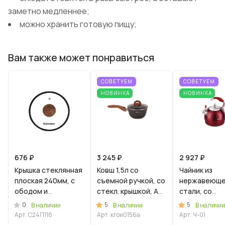
заметно медленнее;
можно хранить готовую пищу;
Вам также может понравиться
СОВЕТУЕМ
СОВЕТУЕМ
НОВИНКА
НОВИНКА
676 ₽
3 245 ₽
2 927 ₽
Крышка стеклянная
Ковш 1,5л со
Чайник из
плоская 240мм, с
съемной ручкой, со
нержавеющ
ободом и
стекл. крышкой, АП
стали, со
пароотводом из
линия "Гранит
свистком, 3л
0
5
5
В наличии
В наличии
В наличии
силикона и
Ультра
КРАСНЫЙ
Арт.
С24П118
Арт.
кгои0156а
Арт.
Ч-01
бакелитовой
Индукционная"