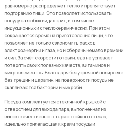
равномерно распределяет тепло и препятствует
подгоранию пищи. Это позволяет использовать
посуду на любых видах плит, в том числе
индукционных и стеклокерамических. При этом
сокращается время на приготовление пищи, что
позволяет не только сэкономить расход
электроэнергии и газа, но и сберечь немало времени
и сил. За счёт скорости готовки, еда не успевает
потерять своих полезных качеств, витаминов и
микроэлементов. Благодаря безупречной полировке
без трещин и царапин, на поверхности посуды не
скапливаются бактерии и микробы.
Посуда комплектуется стеклянной крышкой с
отверстием для выхода пара, выполненная из
высококачественного термостойкого стекла,
идеально прилегающая к краям посуды и