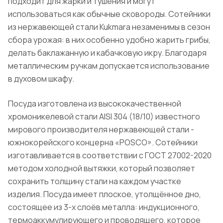
подходит для жарки и тушения и могут
использоваться как обычные сковороды. Сотейники
из нержавеющей стали Kukmara незаменимы в сезон
сбора урожая: в них особенно удобно жарить грибы,
делать баклажанную и кабачковую икру. Благодаря
металлическим ручкам допускается использование
в духовом шкафу.
Посуда изготовлена из высококачественной
хромоникелевой стали AISI 304 (18/10) известного
мирового производителя нержавеющей стали -
южнокорейского концерна «POSCO». Сотейники
изготавливается в соответствии с ГОСТ 27002-2020
методом холодной вытяжки, который позволяет
сохранить толщину стали на каждом участке
изделия. Посуда имеет плоское, утолщённое дно,
состоящее из 3-х слоёв металла: индукционного,
термоаккумулирующего и проводящего, которое