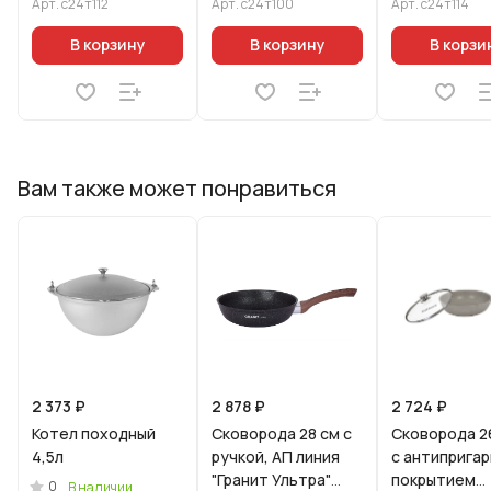
Арт.
с24т112
Арт.
с24т100
Арт.
с24т114
В корзину
В корзину
В корзи
Вам также может понравиться
2 373 ₽
2 878 ₽
2 724 ₽
Котел походный
Сковорода 28 см с
Сковорода 2
4,5л
ручкой, АП линия
с антиприга
"Гранит Ультра"
покрытием
0
В наличии