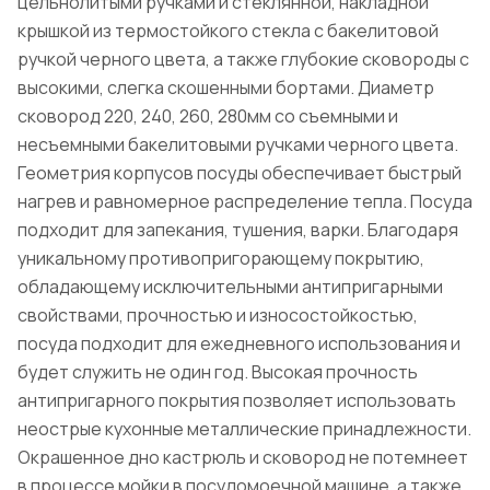
цельнолитыми ручками и стеклянной, накладной
крышкой из термостойкого стекла с бакелитовой
ручкой черного цвета, а также глубокие сковороды с
высокими, слегка скошенными бортами. Диаметр
сковород 220, 240, 260, 280мм со съемными и
несъемными бакелитовыми ручками черного цвета.
Геометрия корпусов посуды обеспечивает быстрый
нагрев и равномерное распределение тепла. Посуда
подходит для запекания, тушения, варки. Благодаря
уникальному противопригорающему покрытию,
обладающему исключительными антипригарными
свойствами, прочностью и износостойкостью,
посуда подходит для ежедневного использования и
будет служить не один год. Высокая прочность
антипригарного покрытия позволяет использовать
неострые кухонные металлические принадлежности.
Окрашенное дно кастрюль и сковород не потемнеет
в процессе мойки в посудомоечной машине, а также