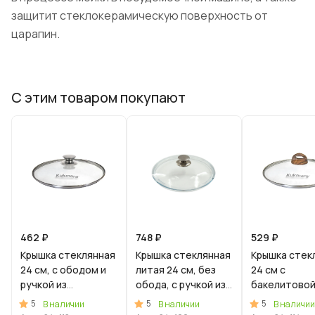
защитит стеклокерамическую поверхность от
царапин.
С этим товаром покупают
462 ₽
748 ₽
529 ₽
Крышка стеклянная
Крышка стеклянная
Крышка стек
24 см, с ободом и
литая 24 см, без
24 см с
ручкой из
обода, с ручкой из
бакелитово
нерж.стали, деколь
нерж.стали
ручкой
5
5
5
В наличии
В наличии
В наличии
серая