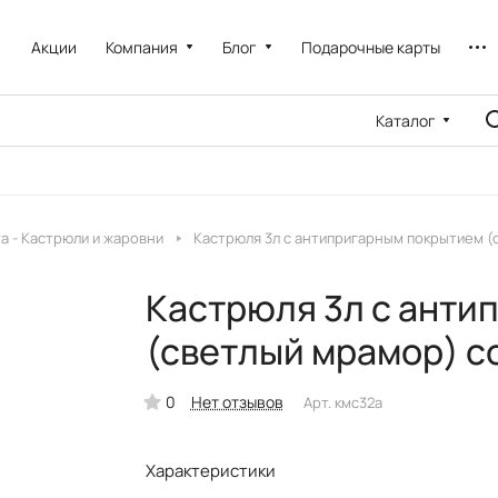
Акции
Компания
Блог
Подарочные карты
Каталог
a - Кастрюли и жаровни
Кастрюля 3л с антипригарным покрытием (
Кастрюля 3л с анти
(светлый мрамор) с
0
Нет отзывов
Арт.
кмс32а
Характеристики