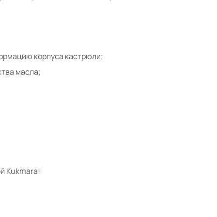
формацию корпуса кастрюли;
тва масла;
й Kukmara!