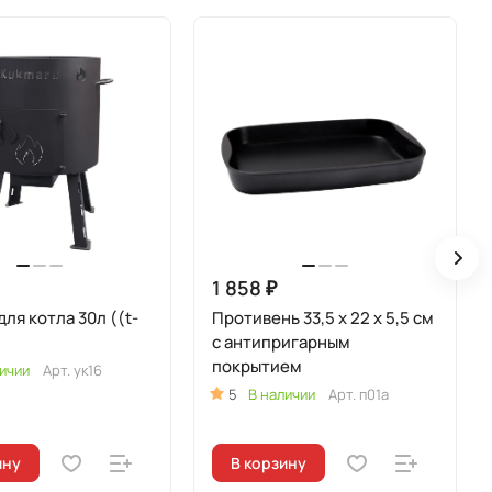
1 858 ₽
ля котла 30л ((t-
Противень 33,5 x 22 x 5,5 см
с антипригарным
покрытием
ичии
Арт.
ук16
5
В наличии
Арт.
п01а
ину
В корзину