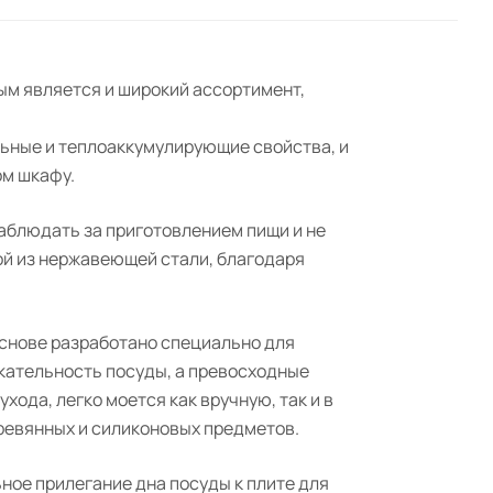
ым является и широкий ассортимент,
льные и теплоаккумулирующие свойства, и
ом шкафу.
аблюдать за приготовлением пищи и не
ой из нержавеющей стали, благодаря
снове разработано специально для
кательность посуды, а превосходные
ода, легко моется как вручную, так и в
ревянных и силиконовых предметов.
ое прилегание дна посуды к плите для