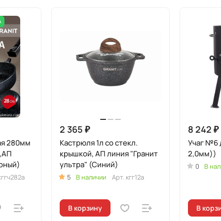
А
2 365 ₽
8 242 ₽
ая 280мм
Кастрюля 1л со стекл.
Учаг №6 д
,АП
крышкой, АП линия "Гранит
2,0мм))
ерный)
ультра" (Синий)
0
В нал
сггч282а
5
В наличии
Арт.
кгг12а
В корзину
В корз