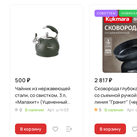
СОВЕТУЕМ
НОВИНК
500 ₽
2 817 ₽
Чайник из нержавеющей
Сковорода глубок
стали, со свистком, 3 л,
со съемной ручкой
«Малахит» (Уцененный
линия "Гранит" (ч
товар)
0
В наличии
Арт.
u-Ч-03
5
В наличии
Арт.
В корзину
В корзину