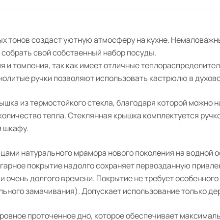
ых тонов создаст уютную атмосферу на кухне. Немаловажн
 собрать свой собственный набор посуды.
я и томления, так как имеет отличные теплораспределите
нолитые ручки позволяют использовать кастрюлю в духов
шка из термостойкого стекла, благодаря которой можно н
 количество тепла. Стеклянная крышка комплектуется ручк
 шкафу.
цами натурального мрамора нового поколения на водной о
игарное покрытие надолго сохраняет первозданную привле
очень долгого времени. Покрытие не требует особенного ух
льного замачивания). Допускает использование только де
овное проточенное дно, которое обеспечивает максимальн