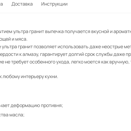
та
Доставка
Инструкции
ытием ультра гранит выпечка получается вкусной и аромат
ощей и мяса.
 ультра гранит позволяет использовать даже неострые ме
рдости к алмазу, гарантирует долгий срок службы даже п
е не требует особенного ухода, легко моется как вручную,
к любому интерьеру кухни.
ючает деформацию противня;
тва масла;