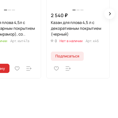
2 540 ₽
 плова 4,5л c
Казан для плова 4,5 л с
гарным покрытием
декоративным покрытием
мрамор), со
(черный)
ой крышкой.
ичии
Арт.
кмт47а
0
Нет в наличии
Арт.
к46
Подписаться
ину