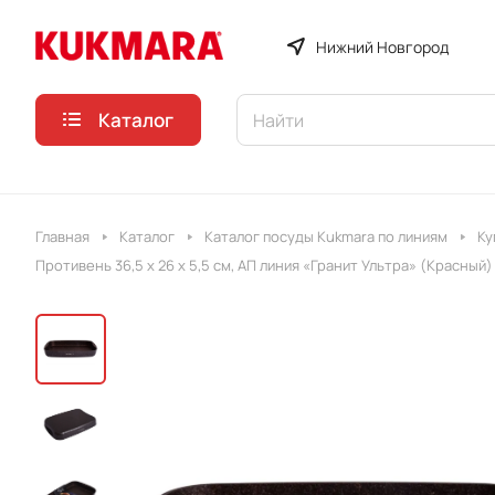
Нижний Новгород
Каталог
Главная
Каталог
Каталог посуды Kukmara по линиям
Ку
Противень 36,5 x 26 x 5,5 см, АП линия «Гранит Ультра» (Красный)