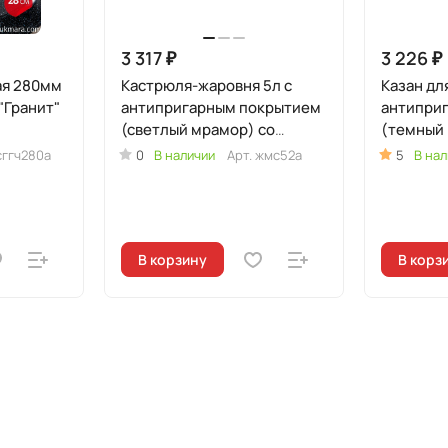
3 317 ₽
3 226 ₽
ая 280мм
Кастрюля-жаровня 5л с
Казан для
"Гранит"
антипригарным покрытием
антипри
(светлый мрамор) со
(темный 
стеклянной крышкой
стеклянн
сггч280а
0
В наличии
Арт.
жмс52а
5
В нал
В корзину
В корз