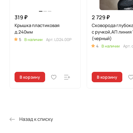
319 ₽
2 729 ₽
Крышка пластиковая
Сковорода глубок
д.240мм
с ручкой,АП линия 
(черный)
5
В наличии
Арт.
LD24.00P
4
В наличии
Арт.
В корзину
В корзину
Назад к списку