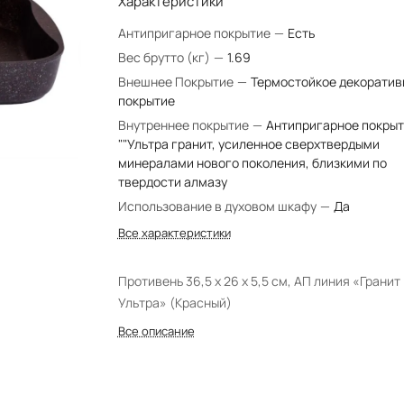
Характеристики
Антипригарное покрытие
—
Есть
Вес брутто (кг)
—
1.69
Внешнее Покрытие
—
Термостойкое декоратив
покрытие
Внутреннее покрытие
—
Антипригарное покры
""Ультра гранит, усиленное сверхтвердыми
минералами нового поколения, близкими по
твердости алмазу
Использование в духовом шкафу
—
Да
Все характеристики
Противень 36,5 x 26 x 5,5 см, АП линия «Гранит
Ультра» (Красный)
Все описание