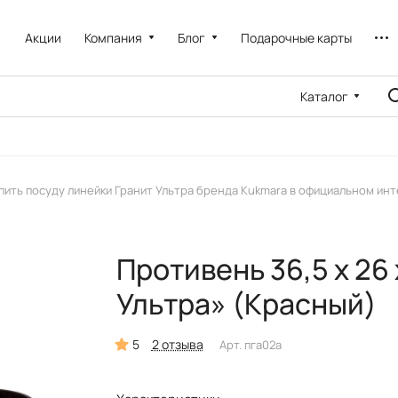
Акции
Компания
Блог
Подарочные карты
Каталог
пить посуду линейки Гранит Ультра бренда Kukmara в официальном ин
Противень 36,5 x 26 
Ультра» (Красный)
5
2 отзыва
Арт.
пга02а