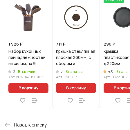
1 926 ₽
711 ₽
290 ₽
Набор кухонных
Крышка стеклянная
Крышка
принадлежностей
плоская 260мм, с
пластиковая
из силикона 9
ободом и
д.220мм
предметов
пароотводом из
0
0
4.8
В наличии
В наличии
В налич
Кофейный мрамор
силикона и
Арт.
kuk-04/09011031
Арт.
С26П117
Арт.
LD22.00P
бакелитовой
ручкой софт-тач
В корзину
В корзину
В корзи
цв
Назад к списку