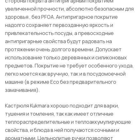
стороны покрыта антипригарным покрытием
увеличенной прочности, абсолютно безопасным для
здоровья , без PFOA. Антипригарное покрытие
надолго сохраняет первозданную яркость и
привлекательность посуды, а превосходные
антипригарные свойства будут радовать на
протяжении очень долгого времени. Допускает
использование только деревянных и силиконовых
предметов. Покрытие не требует особенного ухода,
легко моется как вручную, так и в посудомоечной
машине (в режиме Eco без предварительного
замачивания).
Кастрюля Kukmara хорошо подходит для варки,
тушения и томления, так как имеет отличные
теплораспределительные и теплоаккумулирующие
свойства, и блюда в ней получаются сочными и
ароматными. Цельнолитые ручки позволяют