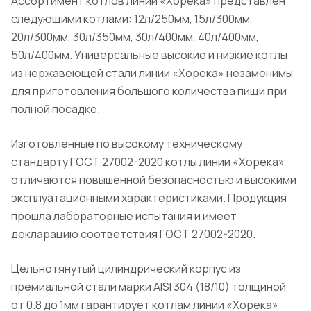
Ассортимент котлов линии «Хорека» представлен
следующими котлами: 12л/250мм, 15л/300мм,
20л/300мм, 30л/350мм, 30л/400мм, 40л/400мм,
50л/400мм. Универсальные высокие и низкие котлы
из нержавеющей стали линии «Хорека» незаменимы
для приготовления большого количества пищи при
полной посадке.
Изготовленные по высокому техническому
стандарту ГОСТ 27002-2020 котлы линии «Хорека»
отличаются повышенной безопасностью и высокими
эксплуатационными характеристиками. Продукция
прошла лабораторные испытания и имеет
декларацию соответствия ГОСТ 27002-2020.
Цельнотянутый цилиндрический корпус из
премиальной стали марки AISI 304 (18/10) толщиной
от 0.8 до 1мм гарантирует котлам линии «Хорека»