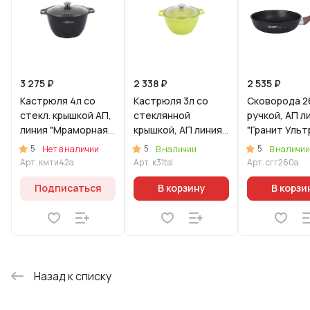
3 275 ₽
2 338 ₽
2 535 ₽
Кастрюля 4л со
Кастрюля 3л со
Сковорода 2
стекл. крышкой АП,
стеклянной
ручкой, АП л
линия "Мраморная
крышкой, АП линия
"Гранит Ульт
Индукционная"
"Тренд" (Лайм)
(Синий)
5
5
5
Нет в наличии
В наличии
В наличии
(Темный мрамор)
Арт.
кмти42а
Арт.
к31tsl
Арт.
сгг260а
Подписаться
В корзину
В корзи
Назад к списку