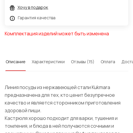
Хочу в подарок
Гарантия качества
Комплектация изделий может быть изменена
Описание
Характеристики
Отзывы (15)
Оплата
Дост
Линия посуды из нержавеющей стали Kukmara
предназначена для тех, кто ценит безупречное
качество и является сторонником приготовления
здоровой пищи.
Кастрюля хорошо подходит для варки, тушения и
томления, и блюда в ней получаются сочными и