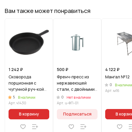
Вам также может понравиться
1 242 ₽
500 ₽
4 122 ₽
Сковорода
Фрeнч-пресс из
Мангал №12
порционная с
нержавеющей
0
В наличи
чугунной руч-кой
стали, с двойными
Арт.
м16
145х30
стенками, 1000мл
5
0
В наличии
Нет в наличии
(Уцененный товар)
Арт.
ч1430
Арт.
u-ФП-01
В корзину
Подписаться
В корзи