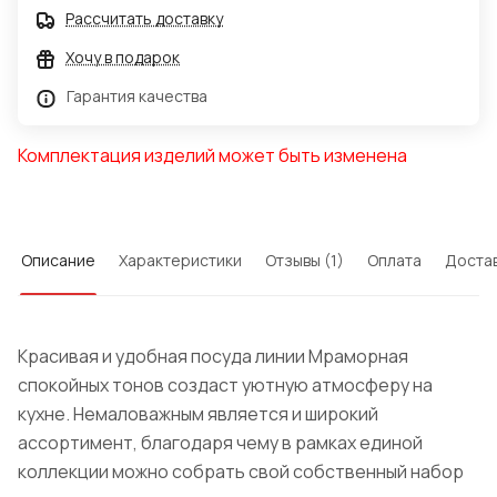
Рассчитать доставку
Хочу в подарок
Гарантия качества
Комплектация изделий может быть изменена
Описание
Характеристики
Отзывы (1)
Оплата
Доста
Красивая и удобная посуда линии Мраморная
спокойных тонов создаст уютную атмосферу на
кухне. Немаловажным является и широкий
ассортимент, благодаря чему в рамках единой
коллекции можно собрать свой собственный набор