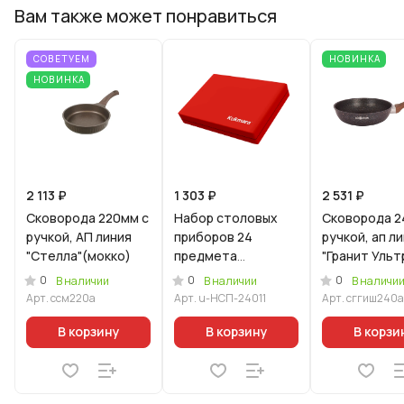
Вам также может понравиться
СОВЕТУЕМ
НОВИНКА
НОВИНКА
2 113 ₽
1 303 ₽
2 531 ₽
Сковорода 220мм с
Набор столовых
Сковорода 2
ручкой, АП линия
приборов 24
ручкой, ап л
"Стелла"(мокко)
предмета
"Гранит Ульт
"Арабеск" (М01) с
Индукционна
0
0
0
В наличии
В наличии
В наличи
декоративным
(синий)
Арт.
ссм220а
Арт.
u-НСП-24011
Арт.
сггиш240а
покрытием
(Уцененный товар)
В корзину
В корзину
В корзи