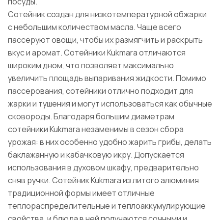
посуды.
Сотейник создан для низкотемпературной обжарки
с небольшим количеством масла. Чаще всего
пассеруют овощи, чтобы их размягчить и раскрыть
вкус и аромат. Сотейники Kukmara отличаются
широким дном, что позволяет максимально
увеличить площадь выпаривания жидкости. Помимо
пассерования, сотейники отлично подходит для
жарки и тушения и могут использоваться как обычные
сковороды. Благодаря большим диаметрам
сотейники Kukmara незаменимы в сезон сбора
урожая: в них особенно удобно жарить грибы, делать
баклажанную и кабачковую икру. Допускается
использования в духовом шкафу, предварительно
сняв ручки. Сотейник Kukmara из литого алюминия
традиционной формы имеет отличные
теплораспределительные и теплоаккумулирующие
свойства, и блюда в ней получаются сочными и