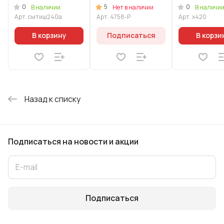
"Мраморная
и регулируемой
0
5
0
В наличии
Нет в наличии
В наличи
Индукционная"
бретелью
Арт.
смтиш240а
Арт.
4758-Р
Арт.
х420
(Соцветие)
В корзину
Подписаться
В корзи
Назад к списку
Подписаться
на новости и акции
Подписаться