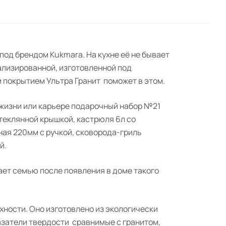
а под брендом
Kukmara
. На кухне её не бывает
иализированной, изготовленной под
 покрытием Ультра
Гранит
поможет в этом.
в жизни или карьере подарочный набор №21
стеклянной крышкой, кастрюля 6л со
ная 220мм с ручкой, сковорода-гриль
й.
ает семью после появления в доме такого
хности. Он
о
изготовлен
о
из экологически
азатели твердости
сравнимые с гранитом,