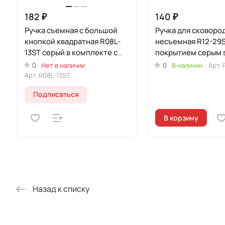
182 ₽
140 ₽
Ручка съемная с большой
Ручка для сковоро
кнопкой квадратная R08L-
несъемная R12-29S
13ST серый в комплекте с
покрытием серым s
экраном
touch в комплекте
0
Нет в наличии
0
В наличии
Арт.
пламегасительным
Арт.
R08L-13ST
Подписаться
В корзину
Назад к списку