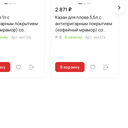
2 871 ₽
 1л с
Казан для плова 3,5л с
гарным покрытием
антипригарным покрытием
мрамор) со
(кофейный мрамор) со
ной крышкой
стеклянной крышкой
ичии
Арт.
кмт12а
0
В наличии
Арт.
кмк37а
ину
В корзину