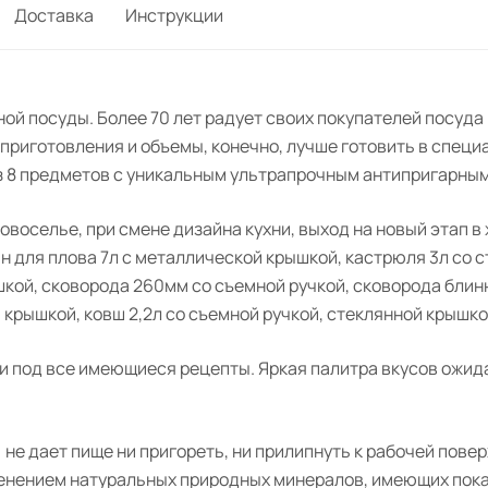
Доставка
Инструкции
ой посуды. Более 70 лет радует своих покупателей посуд
приготовления и объемы, конечно, лучше готовить в спец
з 8 предметов с уникальным
ультрапрочным
антипригарным
овоселье, при смене дизайна кухни, выход на новый этап 
ан для плова 7л с металлической крышкой, кастрюля 3л со 
шкой, сковорода 260мм со съемной ручкой, сковорода блин
крышкой, ковш 2,2л со съемной ручкой, стеклянной крышко
 и под все имеющиеся рецепты. Яркая палитра вкусов ожид
не
дает
пище
ни
пригореть, ни прилипнуть к рабочей повер
менением натуральных природных минералов, имеющих пок