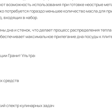
ают возможность использования при готовке неострые ме
о потребуется гораздо меньшее количество масла для при
, входящих в набор.
ин
ы
дна и стенок,
что делает процесс распределения тепла
 обеспечивает максимальное прилегание дна посуды к плит
кции
Гранит
Ультра:
х
средств
кий спектр кулинарных задач