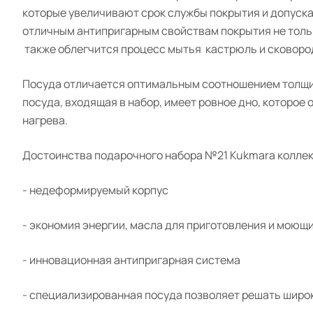
которые увеличивают срок службы покрытия и допуск
отличным антипригарным свойствам покрытия не тольк
также
облегчится
процесс мытья
кастрюль и сковород
Посуда отличается оптимальн
ым соотношением
толщ
посуда, входящая в набор, имеет ровное дно, которое
нагрева.
Достоинства подарочного набора №21
Kukmara
колле
- недеформируемый корпус
- экономия энергии,
масла для приготовления
и
моющи
- инновационная антипригарная система
- специализированная посуда позволяет решать широ