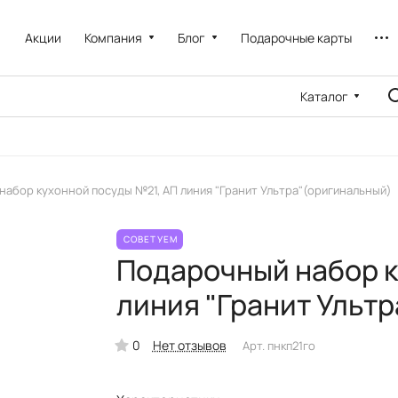
Акции
Компания
Блог
Подарочные карты
Каталог
абор кухонной посуды №21, АП линия "Гранит Ультра"(оригинальный)
СОВЕТУЕМ
Подарочный набор к
линия "Гранит Ульт
0
Нет отзывов
Арт.
пнкп21го