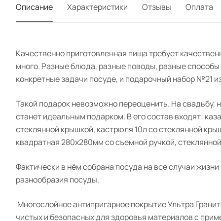
Описание
Характеристики
Отзывы
Оплата
Качественно приготовленная пища требует качественн
много. Разные блюда, разные поводы, разные способы 
конкретные задачи посуде, и подарочный набор №21 и
Такой подарок невозможно переоценить. На
свадьбу,
н
станет идеальным подарком. В его состав входят: каз
стеклянной крышкой, кастрюля 10л со стеклянной кры
квадратная 280х280мм со съемной ручкой, стеклянной 
Фактически в нём собрана посуда на все случаи жизни
разнообразия посуды.
М
ногослойное антипригарное покрытие Ультра
Гранит
чистых и безопасных для здоровья материалов с при