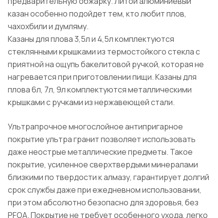
предварительную обжарку. Литой алюминиевый
казан особенно подойдет тем, кто любит плов,
чахохбили и думляму.
Казаны для плова 3,5л и 4,5л комплектуются
стеклянными крышками из термостойкого стекла с
приятной на ощупь бакелитовой ручкой, которая не
нагревается при приготовлении пищи. Казаны для
плова 6л, 7л, 9л комплектуются металлическими
крышками с ручками из нержавеющей стали.
Ультрапрочное многослойное антипригарное
покрытие ультра гранит позволяет использовать
даже неострые металлические предметы. Такое
покрытие, усиленное сверхтвердыми минералами
близкими по твердости к алмазу, гарантирует долгий
срок службы даже при ежедневном использовании,
при этом абсолютно безопасно для здоровья, без
PFOA. Покрытие не требует особенного ухода, легко