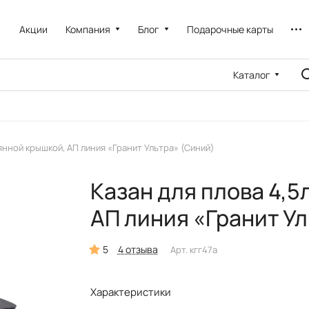
Акции
Компания
Блог
Подарочные карты
Каталог
лянной крышкой, АП линия «Гранит Ультра» (Синий)
Казан для плова 4,5
АП линия «Гранит Ул
5
4 отзыва
Арт.
кгг47а
Характеристики