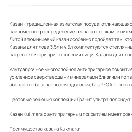
Казан - традиционная азиатская посуда, отличающаяс
равномерное распределение тепла по стенкам: в них м
Литой алюминиевый казан особенно подойдет тем, кто 
Казаны для плова 3,5л и 4,5л комплектуются стеклянн
нагревается при приготовлении пищи. Казаны для пло
Ультрапрочное многослойное антипригарное покрытие
усиленное сверхтвердыми минералами близкими по тве
абсолютно безопасно для здоровья, без PFOA. Покрыти
Цветовые решения коллекции Гранит ультра подойдут 
Казан Kukmara с антипригарным покрытием имеет ровн
Преимущества казана Kukmara: