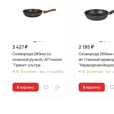
3 427 ₽
2 185 ₽
Сковорода 280мм со
Сковорода 260мм с
съемной ручкой, АП линия
ап (темный мрамо
"Гранит ультра
"Мраморная Индук
индукционная" (Синий)
0
В наличии
Арт.
сггиш283а
0
В наличии
Арт.
В корзину
В корзину