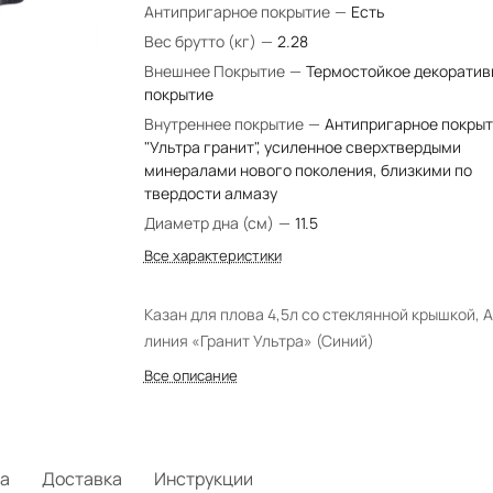
Антипригарное покрытие
—
Есть
Вес брутто (кг)
—
2.28
Внешнее Покрытие
—
Термостойкое декоратив
покрытие
Внутреннее покрытие
—
Антипригарное покры
"Ультра гранит", усиленное сверхтвердыми
минералами нового поколения, близкими по
твердости алмазу
Диаметр дна (см)
—
11.5
Все характеристики
Казан для плова 4,5л со стеклянной крышкой, 
линия «Гранит Ультра» (Синий)
Все описание
а
Доставка
Инструкции