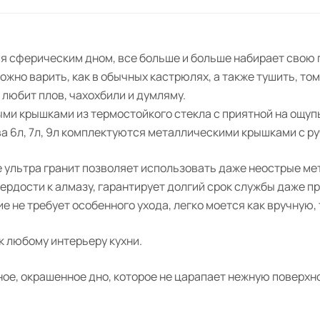
я сферическим дном, все больше и больше набирает свою
ожно варить, как в обычных кастрюлях, а также тушить, то
любит плов, чахохбили и думляму.
ыми крышками из термостойкого стекла с приятной на ощупь
ва 6л, 7л, 9л комплектуются металлическими крышками с р
 ультра гранит позволяет использовать даже неострые ме
рдости к алмазу, гарантирует долгий срок службы даже п
е не требует особенного ухода, легко моется как вручную,
к любому интерьеру кухни.
ое, окрашенное дно, которое не царапает нежную поверхн