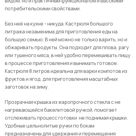
видом, но и практичным функционалом и высокими
потребительскими свойствами.
Без неё на кухне - никуда. Кастрюля большого
литража незаменима для приготовления еды на
большую семью. В ней можно не только варить, но и
обжаривать продукты. Она подходит для плова, рагу
или тушеного мяса, в ней удобно перемешивать пищу
в процессе приготовления и вынимать готовое.
Кастрюля 8 литров идеальна для варки компотов из
фруктов и ягод, для приготовления масштабных
заготовок на зиму.
Прозрачная крышка из жаропрочного стекла с не
нагревающейся бакелитовой ручкой, помогает
отслеживать процесс
готовки
не
поднимая крышки.
Удобные цельнолитые ручки по бокам
предназначены для удержания и перемещения