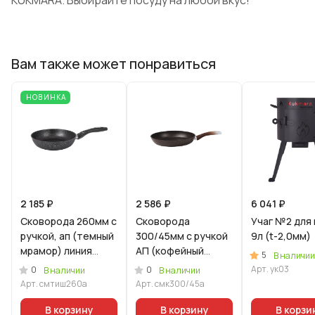
KUKMARA
. Выбирайте посуду на любой вкус!
Вам также может понравиться
НОВИНКА
2 185 ₽
2 586 ₽
6 041 ₽
Сковорода 260мм с
Сковорода
Учаг №2 для 
ручкой, ап (темный
300/45мм с ручкой
9л (t-2,0мм)
мрамор) линия
АП (кофейный
5
В наличии
"Мраморная
мрамор)
Арт.
ук03
0
0
В наличии
В наличии
Индукционная"
Арт.
смтиш260а
Арт.
смк300/45а
В корзину
В корзину
В корзи