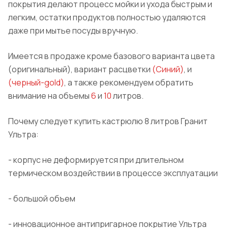
покрытия делают процесс мойки и ухода быстрым и
легким, остатки продуктов полностью удаляются
даже при мытье посуды вручную.
Имеется в продаже кроме базового варианта цвета
(
оригинальный
), вариант расцветки
(
Синий
)
,
и
(
черный
-
gold
)
, а также рекомендуем обратить
внимание на объемы
6
и
10
литров.
Почему следует купить кастрюлю 8 литров
Гранит
Ультра:
- корпус не деформируется при длительном
термическом воздействии в процессе эксплуатации
- большой объем
- инновационное антипригарное покрытие Ультра