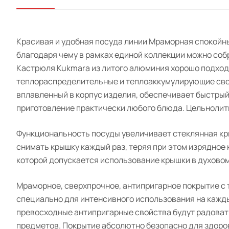
Красивая и удобная посуда линии Мраморная спокойн
благодаря чему в рамках единой коллекции можно соб
Кастрюля Kukmara из литого алюминия хорошо подходи
теплораспределительные и теплоаккумулирующие свой
вплавленный в корпус изделия, обеспечивает быстрый
приготовление практически любого блюда. Цельнолит
Функциональность посуды увеличивает стеклянная кры
снимать крышку каждый раз, теряя при этом изрядное
которой допускается использование крышки в духовом
Мраморное, сверхпрочное, антипригарное покрытие с
специально для интенсивного использования на кажд
превосходные антипригарные свойства будут радовать
предметов. Покрытие абсолютно безопасно для здоровь