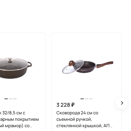
3 228 ₽
 32/8,5 см с
Сковорода 24 см со
гарным покрытием
съемной ручкой,
ый мрамор) со
стеклянной крышкой, АП