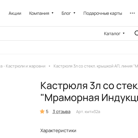
Акции
Компания
Блог
Подарочные карты
Каталог
a - Кастрюли и жаровни
Кастрюля 3л со стекл. крышкой АП, линия
Кастрюля 3л со стек
"Мраморная Индукц
5
3 отзыва
Арт.
кмти32а
Характеристики