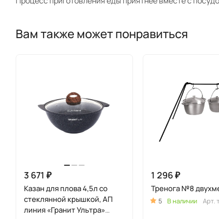
Процесс приготовления еды приятнее вместе с посудо
Вам также может понравиться
3 671 ₽
1 296 ₽
Казан для плова 4,5л со
Тренога №8 двухм
стеклянной крышкой, АП
5
В наличии
Арт.
линия «Гранит Ультра»