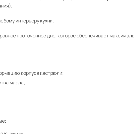
ния).
юбому интерьеру кухни.
овное проточенное дно, которое обеспечивает максимальн
формацию корпуса кастрюли;
тва масла;
ые;