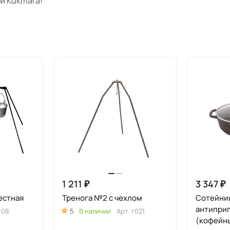
й Kukmara!
1 211 ₽
3 347 ₽
естная
Тренога №2 с чехлом
Сотейник
антипри
т08
5
В наличии
Арт.
т021
(кофейн