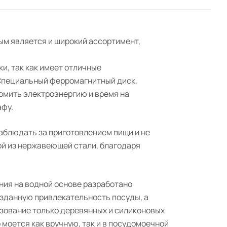
ым является и широкий ассортимент,
и, так как имеет отличные
Специальный ферромагнитный диск,
омить электроэнергию и время на
афу.
аблюдать за приготовлением пищи и не
ой из нержавеющей стали, благодаря
ния на водной основе разработано
озданную привлекательность посуды, а
ьзование только деревянных и силиконовых
 моется как вручную, так и в посудомоечной