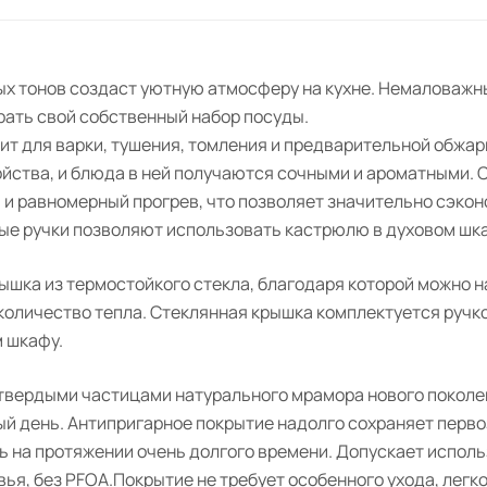
ых тонов создаст уютную атмосферу на кухне. Немаловажн
рать свой собственный набор посуды.
т для варки, тушения, томления и предварительной обжарк
ства, и блюда в ней получаются сочными и ароматными. 
 и равномерный прогрев, что позволяет значительно сэкон
ые ручки позволяют использовать кастрюлю в духовом шк
шка из термостойкого стекла, благодаря которой можно н
 количество тепла. Стеклянная крышка комплектуется ручк
 шкафу.
 твердыми частицами натурального мрамора нового поколе
ый день. Антипригарное покрытие надолго сохраняет перв
 на протяжении очень долгого времени. Допускает испол
я, без PFOA.Покрытие не требует особенного ухода, легко