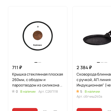
711 ₽
2 384 ₽
Крышка стеклянная плоская
Сковорода блинна
260мм, с ободом и
с ручкой, АП линия
пароотводом из силикона и
Индукционная" (ч
бакелитовой ручкой софт-
0
В наличии
Арт.
С26П118
5
В наличии
тач цв
Арт.
сбгчиш240а