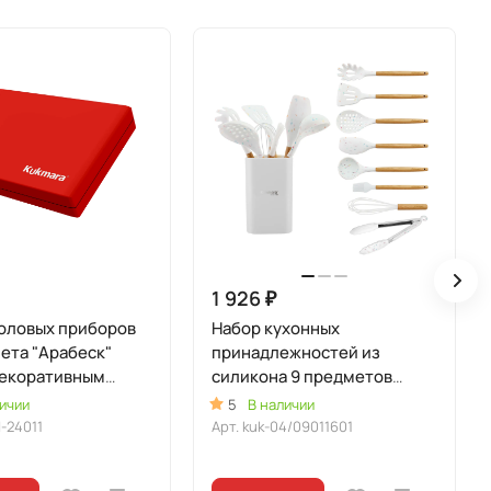
1 926 ₽
оловых приборов
Набор кухонных
ета "Арабеск"
принадлежностей из
силикона 9 предметов
енный
"Белый"
ичии
5
В наличии
-24011
Арт.
kuk-04/09011601