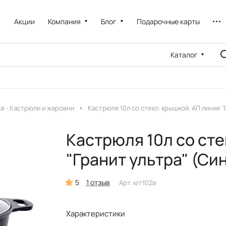
Акции
Компания
Блог
Подарочные карты
Каталог
a - Кастрюли и жаровни
Кастрюля 10л со стекл. крышкой, АП линия "
Кастрюля 10л со сте
"Гранит ультра" (Си
5
1 отзыв
Арт.
кгг102а
Характеристики