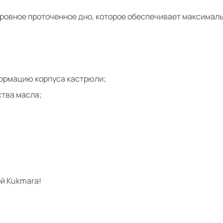
овное проточенное дно, которое обеспечивает максимальн
формацию корпуса кастрюли;
тва масла;
й Kukmara!