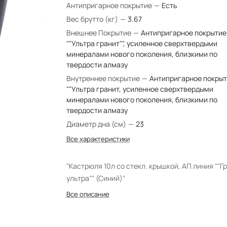
Антипригарное покрытие
—
Есть
Вес брутто (кг)
—
3.67
Внешнее Покрытие
—
Антипригарное покрытие
""Ультра гранит"", усиленное сверхтвердыми
минералами нового поколения, близкими по
твердости алмазу
Внутреннее покрытие
—
Антипригарное покры
""Ультра гранит, усиленное сверхтвердыми
минералами нового поколения, близкими по
твердости алмазу
Диаметр дна (см)
—
23
Все характеристики
"Кастрюля 10л со стекл. крышкой, АП линия ""Г
ультра"" (Синий)"
Все описание