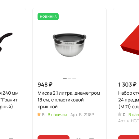
НОВИНКА
948 ₽
1 303 ₽
я 240 мм
Миска 2,1 литра, диаметром
Набор ст
 "Гранит
18 см, с пластиковой
24 предм
ерный)
крышкой
(М01) с декоративным
покрытием (Уцен
5
В наличии
Арт.
BL2118P
0
В нал
товар)
Арт.
u-НСП