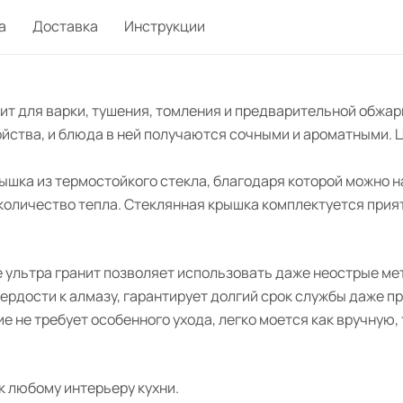
а
Доставка
Инструкции
т для варки, тушения, томления и предварительной обжарк
ства, и блюда в ней получаются сочными и ароматными. 
шка из термостойкого стекла, благодаря которой можно н
количество тепла. Стеклянная крышка комплектуется прият
 ультра гранит позволяет использовать даже неострые ме
рдости к алмазу, гарантирует долгий срок службы даже п
е не требует особенного ухода, легко моется как вручную,
к любому интерьеру кухни.