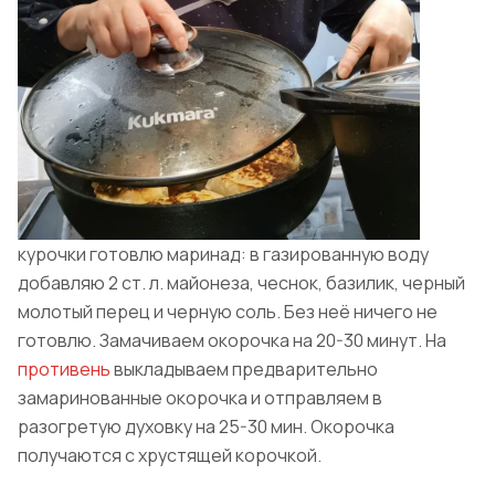
курочки готовлю маринад: в газированную воду
добавляю 2 ст. л. майонеза, чеснок, базилик, черный
молотый перец и черную соль. Без неё ничего не
готовлю. Замачиваем окорочка на 20-30 минут. На
противень
выкладываем предварительно
замаринованные окорочка и отправляем в
разогретую духовку на 25-30 мин. Окорочка
получаются с хрустящей корочкой.