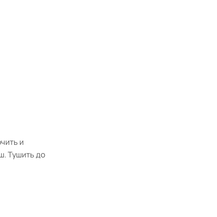
рчить и
ш. Тушить до