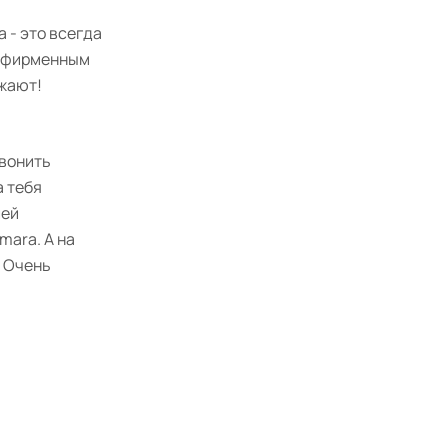
 - это всегда
м фирменным
жают!
звонить
а тебя
шей
ara. А на
. Очень