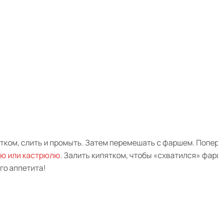
ятком, слить и промыть. Затем перемешать с фаршем. Попе
ю или кастрюлю
. Залить кипятком, чтобы «схватился» фар
го аппетита!