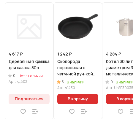
4 617 ₽
1 242 ₽
4 284 ₽
Деревянная крышка
Сковорода
Кoтeл 30 лит
для казана 80л
порционная с
диаметром 3
чугунной руч-кой
металличес
0
Нет в наличии
145х30
крышкой
Арт.
кд802
5
0
В наличии
В наличи
(Уцененный 
Арт.
ч1430
Арт.
U-SP3003
Подписаться
В корзину
В корзи