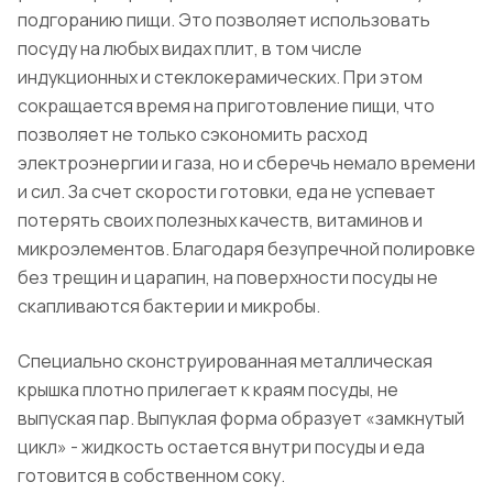
подгоранию пищи. Это позволяет использовать
посуду на любых видах плит, в том числе
индукционных и стеклокерамических. При этом
сокращается время на приготовление пищи, что
позволяет не только сэкономить расход
электроэнергии и газа, но и сберечь немало времени
и сил. За счет скорости готовки, еда не успевает
потерять своих полезных качеств, витаминов и
микроэлементов. Благодаря безупречной полировке
без трещин и царапин, на поверхности посуды не
скапливаются бактерии и микробы.
Специально сконструированная металлическая
крышка плотно прилегает к краям посуды, не
выпуская пар. Выпуклая форма образует «замкнутый
цикл» - жидкость остается внутри посуды и еда
готовится в собственном соку.