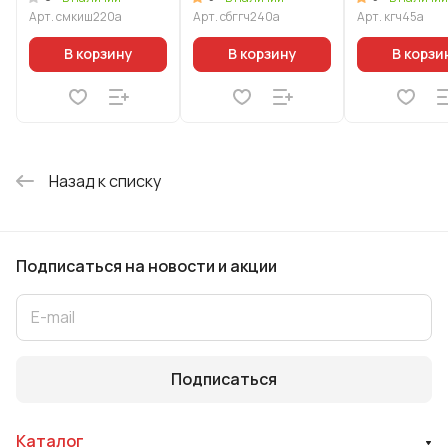
Индукционная"
Арт.
смкиш220а
Арт.
сбггч240а
Арт.
кгч45а
В корзину
В корзину
В корзи
Назад к списку
Подписаться
на новости и акции
Подписаться
Каталог