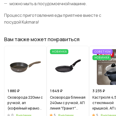
можно мыть в посудомоечной машине.
Процесс приготовления еды приятнее вместе с
посудой Kukmara!
Вам также может понравиться
НОВИНКА
СОВЕТУЕМ
НОВИНКА
1 880 ₽
1 649 ₽
3 235 ₽
Сковорода 220мм с
Сковорода блинная
Кастрюля 4,5
ручкой, ап
240мм с ручкой, АП
стеклянной
(кофейный мрамор)
линия "Гранит"
крышкой, АП 
линия "Мраморная
(Черный)
"Гранит" (че
0
5
5
В наличии
В наличии
В наличии