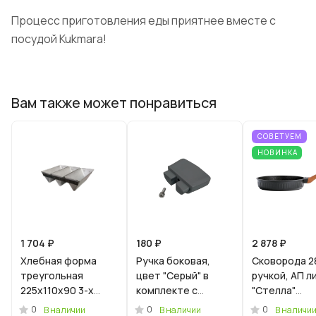
Процесс приготовления еды приятнее вместе с
посудой Kukmara!
Вам также может понравиться
СОВЕТУЕМ
НОВИНКА
1 704 ₽
180 ₽
2 878 ₽
Хлебная форма
Ручка боковая,
Сковорода 2
треугольная
цвет "Серый" в
ручкой, АП л
225х110х90 3-х
комплекте с
"Стелла"
секционная
винтом
(ристретто)
0
0
0
В наличии
В наличии
В наличи