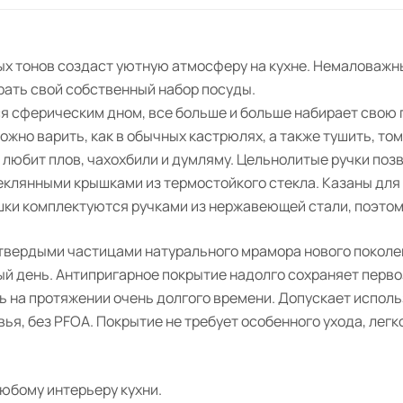
ых тонов создаст уютную атмосферу на кухне. Немаловажн
рать свой собственный набор посуды.
я сферическим дном, все больше и больше набирает свою
ожно варить, как в обычных кастрюлях, а также тушить, то
 любит плов, чахохбили и думляму. Цельнолитые ручки поз
теклянными крышками из термостойкого стекла. Казаны для 
и комплектуются ручками из нержавеющей стали, поэтому
 твердыми частицами натурального мрамора нового поколе
ый день. Антипригарное покрытие надолго сохраняет перв
 на протяжении очень долгого времени. Допускает испол
я, без PFOA. Покрытие не требует особенного ухода, легко
юбому интерьеру кухни.