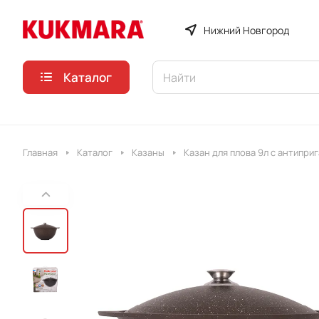
Нижний Новгород
Каталог
Главная
Каталог
Казаны
Казан для плова 9л c антипр