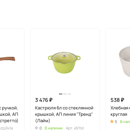
3 476 ₽
538 ₽
 ручкой,
Кастрюля 6л со стеклянной
Хлебная 
шкой, АП
крышкой, АП линия "Тренд"
круглая
стретто)
(Лайм)
5
В нал
сср241а
0
В наличии
Арт.
к61tsl