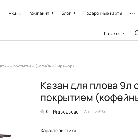
Акции
Компания
Блог
Подарочные карты
Каталог
игарным покрытием (кофейный мрамор)
Казан для плова 9л
покрытием (кофейн
0
Нет отзывов
Арт.
кмк95а
Характеристики