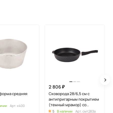
2 806 ₽
форма средняя
Сковорода 28/6,5 см с
антипригарным покрытием
(темный мрамор) со
ичии
Арт.
х400
съемной ручкой
5
В наличии
Арт.
смт283а