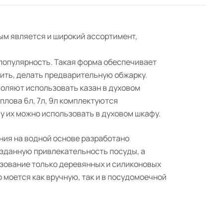
ым является и широкий ассортимент,
 популярность. Такая форма обеспечивает
мить, делать предварительную обжарку.
воляют использовать казан в духовом
плова 6л, 7л, 9л комплектуются
 их можно использовать в духовом шкафу.
ния на водной основе разработано
озданную привлекательность посуды, а
ьзование только деревянных и силиконовых
 моется как вручную, так и в посудомоечной