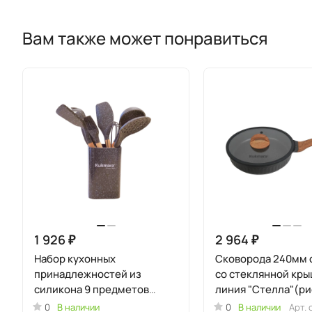
Вам также может понравиться
1 926 ₽
2 964 ₽
Набор кухонных
Сковорода 240мм с
принадлежностей из
со стеклянной кры
силикона 9 предметов
линия "Стелла"(ри
Кофейный мрамор
0
В наличии
0
В наличии
Арт.