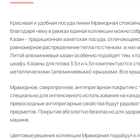
Красивая и удобная посуда линии Мраморная спокойн
благодаря чему в рамках единой коллекции можно соб
Казан - традиционная азиатская посуда, отличающаяс
равномерное распределение тепла по стенкам: в них м
Литой алюминиевый казан особенно подойдет тем, кто
шкафу. Казаны для плова 3,5л и 4,5л комплектуются с
металлическими (алюминиевыми) крышками. Все крышк
Мраморное, сверхпрочное, антипригарное покрытие с
специально для интенсивного использования на кажд
превосходные антипригарные свойства будут радовать
предметов. Покрытие абсолютно безопасно для здоровь
машине.
Цветовые решения коллекции Мраморная подойдут к л