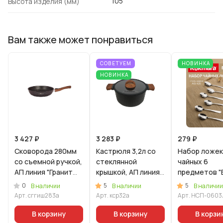
105
Высота изделия (мм)
Вам также может понравиться
СОВЕТУЕМ
НОВИНКА
НОВИНКА
3 427 ₽
3 283 ₽
279 ₽
Сковорода 280мм
Кастрюля 3,2л со
Набор ложек
со съемной ручкой,
стеклянной
чайных 6
АП линия "Гранит
крышкой, АП линия
предметов "
ультра
"Стелла"
(М03) в упак
0
5
5
В наличии
В наличии
В наличии
индукционная"
(ристретто)
Арт.
сггиш283а
Арт.
кср32а
Арт.
НСП-0603
(Синий)
В корзину
В корзину
В корзи