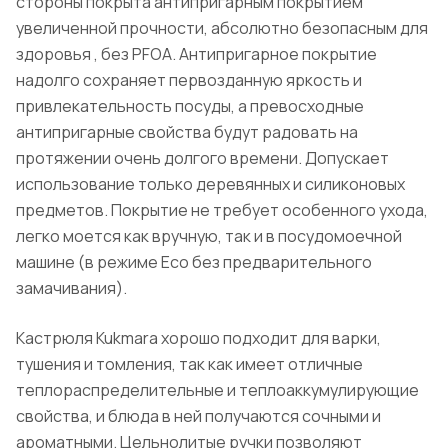
стороны покрыта антипригарным покрытием
увеличенной прочности, абсолютно безопасным для
здоровья , без PFOA. Антипригарное покрытие
надолго сохраняет первозданную яркость и
привлекательность посуды, а превосходные
антипригарные свойства будут радовать на
протяжении очень долгого времени. Допускает
использование только деревянных и силиконовых
предметов. Покрытие не требует особенного ухода,
легко моется как вручную, так и в посудомоечной
машине (в режиме Eco без предварительного
замачивания).
Кастрюля Kukmara хорошо подходит для варки,
тушения и томления, так как имеет отличные
теплораспределительные и теплоаккумулирующие
свойства, и блюда в ней получаются сочными и
ароматными. Цельнолитые ручки позволяют