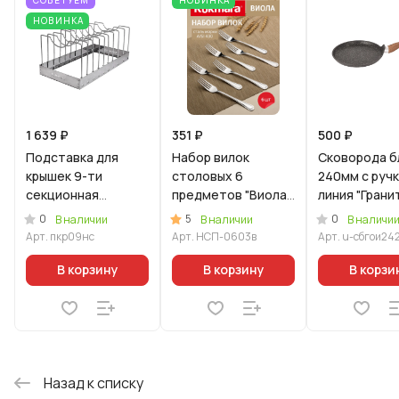
НОВИНКА
1 639 ₽
351 ₽
500 ₽
Подставка для
Набор вилок
Скoворода б
крышек 9-ти
столовых 6
240мм с ручк
секционная
предметов "Виола"
линия "Грани
(нерж.сталь)
(М03) в упаковке
Ультра (Уцененный
0
5
0
В наличии
В наличии
В наличи
товар)
Арт.
пкр09нс
Арт.
НСП-0603в
Арт.
u-сбгои24
В корзину
В корзину
В корзи
Назад к списку